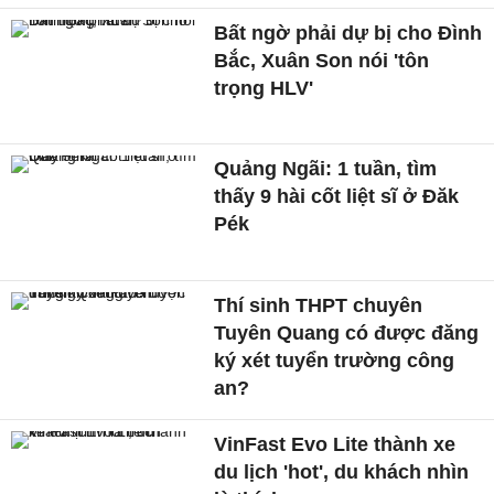
Bất ngờ phải dự bị cho Đình
Bắc, Xuân Son nói 'tôn
trọng HLV'
Quảng Ngãi: 1 tuần, tìm
thấy 9 hài cốt liệt sĩ ở Đăk
Pék
Thí sinh THPT chuyên
Tuyên Quang có được đăng
ký xét tuyển trường công
an?
VinFast Evo Lite thành xe
du lịch 'hot', du khách nhìn