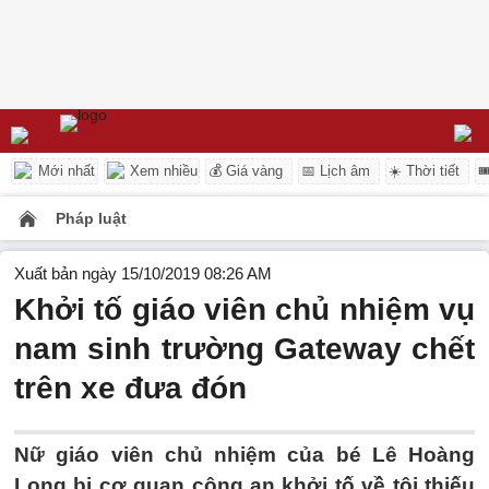
Mới nhất
Xem nhiều
💰 Giá vàng
📅 Lịch âm
☀️ Thời tiết

Pháp luật
Xuất bản ngày 15/10/2019 08:26 AM
Khởi tố giáo viên chủ nhiệm vụ
nam sinh trường Gateway chết
trên xe đưa đón
Nữ giáo viên chủ nhiệm của bé Lê Hoàng
Long bị cơ quan công an khởi tố về tội thiếu