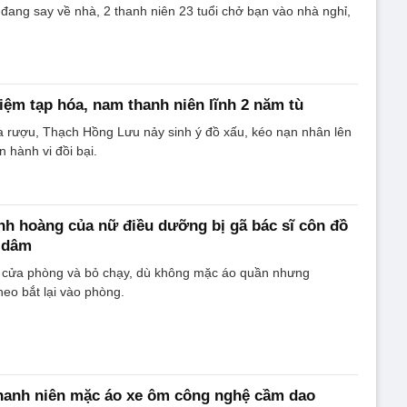
ang say về nhà, 2 thanh niên 23 tuổi chở bạn vào nhà nghỉ,
iệm tạp hóa, nam thanh niên lĩnh 2 năm tù
a rượu, Thạch Hồng Lưu nảy sinh ý đồ xấu, kéo nạn nhân lên
 hành vi đồi bại.
nh hoàng của nữ điều dưỡng bị gã bác sĩ côn đồ
p dâm
c cửa phòng và bỏ chạy, dù không mặc áo quần nhưng
eo bắt lại vào phòng.
hanh niên mặc áo xe ôm công nghệ cầm dao