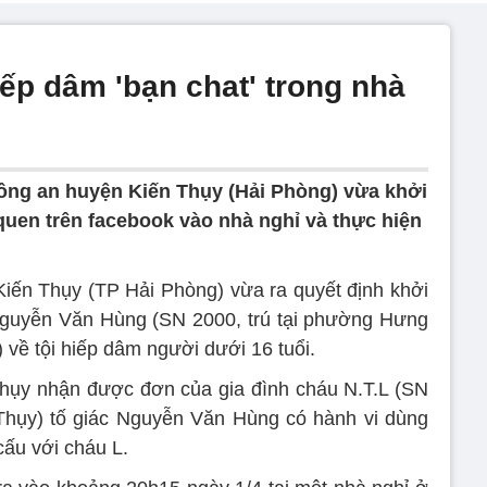
ếp dâm 'bạn chat' trong nhà
ng an huyện Kiến Thụy (Hải Phòng) vừa khởi
quen trên facebook vào nhà nghỉ và thực hiện
ến Thụy (TP Hải Phòng) vừa ra quyết định khởi
i Nguyễn Văn Hùng (SN 2000, trú tại phường Hưng
về tội hiếp dâm người dưới 16 tuổi.
hụy nhận được đơn của gia đình cháu N.T.L (SN
 Thụy) tố giác Nguyễn Văn Hùng có hành vi dùng
cấu với cháu L.