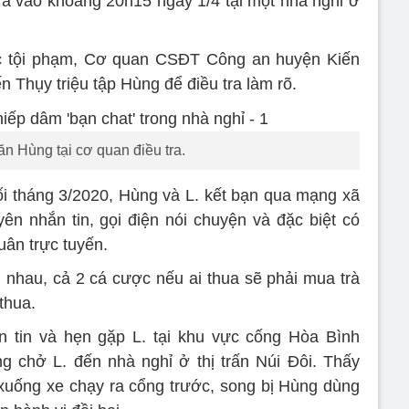
ra vào khoảng 20h15 ngày 1/4 tại một nhà nghỉ ở
c tội phạm, Cơ quan CSĐT Công an huyện Kiến
Thụy triệu tập Hùng để điều tra làm rõ.
n Hùng tại cơ quan điều tra.
ối tháng 3/2020, Hùng và L. kết bạn qua mạng xã
ên nhắn tin, gọi điện nói chuyện và đặc biệt có
uân trực tuyến.
i nhau, cả 2 cá cược nếu ai thua sẽ phải mua trà
thua.
 tin và hẹn gặp L. tại khu vực cống Hòa Bình
 chở L. đến nhà nghỉ ở thị trấn Núi Đôi. Thấy
xuống xe chạy ra cổng trước, song bị Hùng dùng