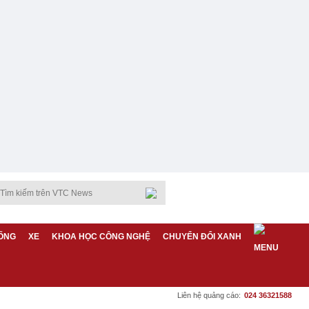
ỐNG
XE
KHOA HỌC CÔNG NGHỆ
CHUYỂN ĐỔI XANH
Liên hệ quảng cáo:
024 36321588