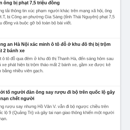
n ông bị phạt 7,5 triệu đồng
g tải thông tin xúc phạm người khác trên mạng xã hội, ông
.T, bị Công an phường Gia Sàng (tỉnh Thái Nguyên) phạt 7,5
ệu đồng và buộc gỡ bỏ toàn bộ bài viết.
ng an Hà Nội xác minh ô tô đỗ ở khu đô thị bị trộm
t 2 bánh xe
 ô tô đỗ qua đêm ở khu đô thị Thanh Hà, đến sáng hôm sau
 xe phát hiện bị trộm tháo mất 2 bánh xe, gầm xe được kê
 bằng nhiều viên gạch.
ởi tố người đàn ông say rượu đi bộ trên quốc lộ gây
i nạn chết người
ng rượu say nhưng Hồ Văn V. vẫn đi bộ ngược chiều trên
c lộ 9 (Quảng Trị) và gây tai nạn giao thông khiến một người
nạn.