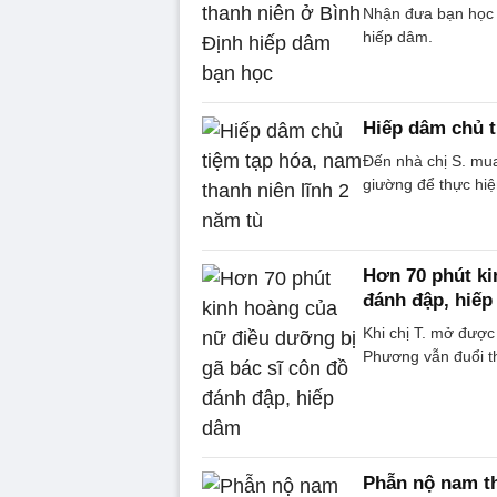
Nhận đưa bạn học đ
hiếp dâm.
Hiếp dâm chủ t
Đến nhà chị S. mu
giường để thực hiện
Hơn 70 phút ki
đánh đập, hiế
Khi chị T. mở đượ
Phương vẫn đuổi th
Phẫn nộ nam t