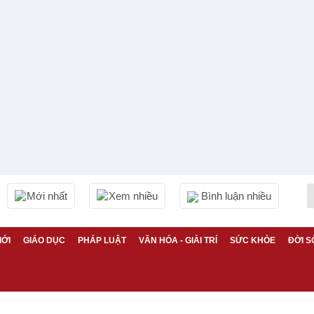
Mới nhất
Xem nhiều
Bình luận nhiều
IỚI
GIÁO DỤC
PHÁP LUẬT
VĂN HÓA - GIẢI TRÍ
SỨC KHỎE
ĐỜI S