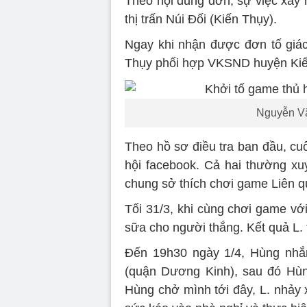
Theo nội dung đơn, sự việc xảy 
thị trấn Núi Đối (Kiến Thụy).
Ngay khi nhận được đơn tố giá
Thụy phối hợp VKSND huyện Kiến 
Nguyễn Vă
Theo hồ sơ điều tra ban đầu, cu
hội facebook. Cả hai thường xuy
chung sở thích chơi game Liên q
Tối 31/3, khi cùng chơi game vớ
sữa cho người thắng. Kết quả L. 
Đến 19h30 ngày 1/4, Hùng nhắn
(quận Dương Kinh), sau đó Hùng
Hùng chở mình tới đây, L. nhảy 