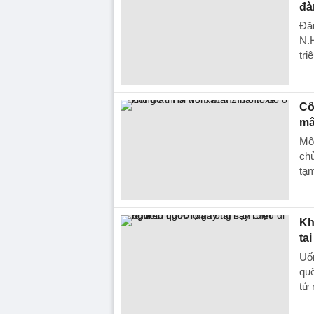
đà
Đăn
N.H
tri
Cô
mấ
Một
chủ
tạm
Kh
ta
Uố
quố
tử 