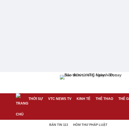
THỜI SỰ
VTC NEWS TV
KINH TẾ
THỂ THAO
THẾ G
BẢN TIN 113
HÒM THƯ PHÁP LUẬT