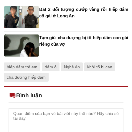
Bắt 2 đối tượng cướp vàng rồi hiếp dâm
cô gái ở Long An
Tạm giữ cha dượng bị tố hiếp dâm con gái
riêng của vợ
hiếp dâm trẻ em
dâm ô
Nghệ An
khởi tố bị can
cha dượng hiếp dâm
Bình luận