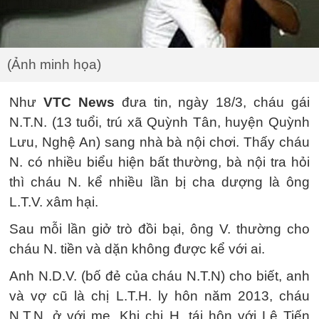
(Ảnh minh họa)
Như
VTC News
đưa tin, ngày 18/3, cháu gái
N.T.N. (13 tuổi, trú xã Quỳnh Tân, huyện Quỳnh
Lưu, Nghệ An) sang nhà bà nội chơi. Thấy cháu
N. có nhiều biểu hiện bất thường, bà nội tra hỏi
thì cháu N. kể nhiều lần bị cha dượng là ông
L.T.V. xâm hại.
Sau mỗi lần giở trò đồi bại, ông V. thường cho
cháu N. tiền và dặn không được kể với ai.
Anh N.D.V. (bố đẻ của cháu N.T.N) cho biết, anh
và vợ cũ là chị L.T.H. ly hôn năm 2013, cháu
N.T.N. ở với mẹ. Khi chị H. tái hôn với Lê Tiến