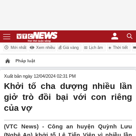
Mới nhất
Xem nhiều
💰 Giá vàng
📅 Lịch âm
☀️ Thời tiết

Pháp luật
Xuất bản ngày 12/04/2024 02:31 PM
Khởi tố cha dượng nhiều lần
giở trò đồi bại với con riêng
của vợ
(VTC News) -
Công an huyện Quỳnh Lưu
(Nghệ An) khởi tố Lê Tiến Viên vì nhiều lần