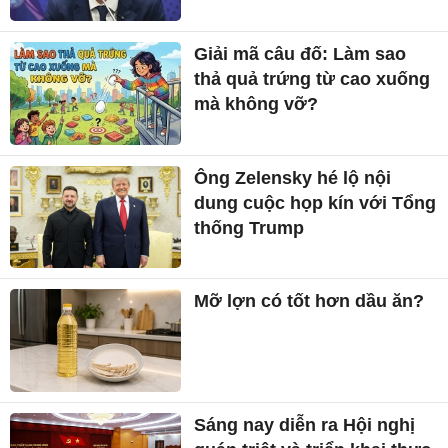
Giải mã câu đố: Làm sao
thả quả trứng từ cao xuống
mà không vỡ?
Ông Zelensky hé lộ nội
dung cuộc họp kín với Tổng
thống Trump
Mỡ lợn có tốt hơn dầu ăn?
Sáng nay diễn ra Hội nghị