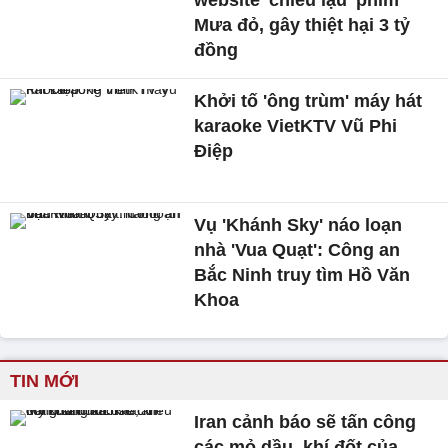
website 'chiếu lậu' phim
Mưa đỏ, gây thiệt hại 3 tỷ
đồng
Khởi tố 'ông trùm' máy hát
karaoke VietKTV Vũ Phi
Điệp
Vụ 'Khánh Sky' náo loạn
nhà 'Vua Quạt': Công an
Bắc Ninh truy tìm Hồ Văn
Khoa
TIN MỚI
Iran cảnh báo sẽ tấn công
các mỏ dầu, khí đốt của