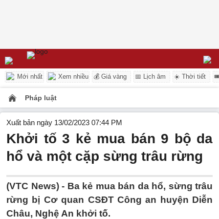
Mới nhất
Xem nhiều
💰 Giá vàng
📅 Lịch âm
☀️ Thời tiết

Pháp luật
Xuất bản ngày 13/02/2023 07:44 PM
Khởi tố 3 kẻ mua bán 9 bộ da
hổ và một cặp sừng trâu rừng
(VTC News) -
Ba kẻ mua bán da hổ, sừng trâu
rừng bị Cơ quan CSĐT Công an huyện Diễn
Châu, Nghệ An khởi tố.