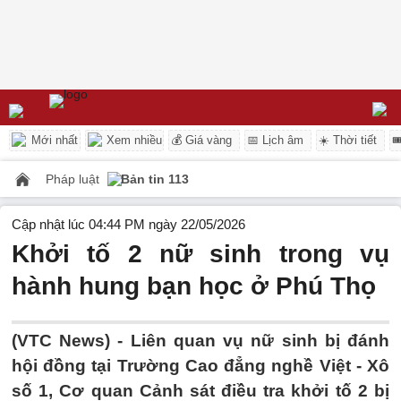
Mới nhất
Xem nhiều
💰 Giá vàng
📅 Lịch âm
☀️ Thời tiết

Pháp luật
Bản tin 113
Cập nhật lúc 04:44 PM ngày 22/05/2026
Khởi tố 2 nữ sinh trong vụ
hành hung bạn học ở Phú Thọ
(VTC News) -
Liên quan vụ nữ sinh bị đánh
hội đồng tại Trường Cao đẳng nghề Việt - Xô
số 1, Cơ quan Cảnh sát điều tra khởi tố 2 bị