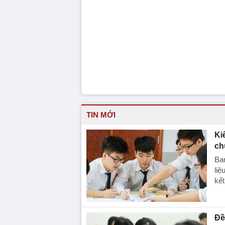
TIN MỚI
Ki
ch
Ban
liệ
kết
Đề