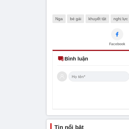
Nga
bé gái
khuyết tật
nghị lực
Facebook
Bình luận
Tin nổi bật