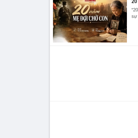
20
“20
sự 