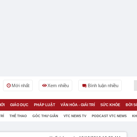
Mới nhất
Xem nhiều
Bình luận nhiều
IỚI
GIÁO DỤC
PHÁP LUẬT
VĂN HÓA - GIẢI TRÍ
SỨC KHỎE
ĐỜI S
TRÍ
THỂ THAO
GÓC THƯ GIÃN
VTC NEWS TV
PODCAST VTC NEWS
KH