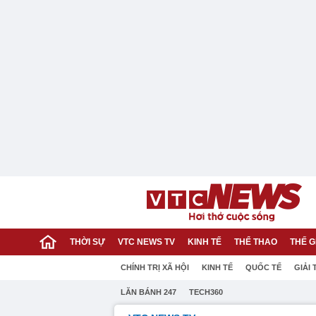
THỜI SỰ
VTC NEWS TV
KINH TẾ
THỂ THAO
THẾ G
CHÍNH TRỊ XÃ HỘI
KINH TẾ
QUỐC TẾ
GIẢI 
LĂN BÁNH 247
TECH360