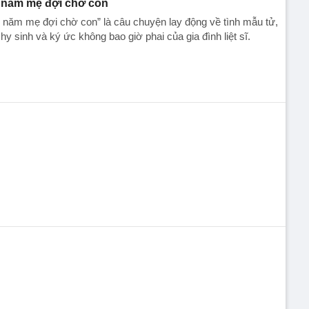
 năm mẹ đợi chờ con
 năm mẹ đợi chờ con” là câu chuyện lay động về tình mẫu tử,
hy sinh và ký ức không bao giờ phai của gia đình liệt sĩ.