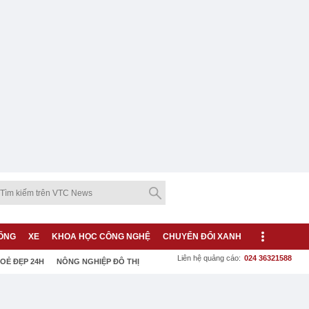
ỐNG
XE
KHOA HỌC CÔNG NGHỆ
CHUYỂN ĐỔI XANH
Liên hệ quảng cáo:
024 36321588
OẺ ĐẸP 24H
NÔNG NGHIỆP ĐÔ THỊ