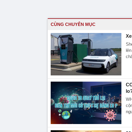
CÙNG CHUYÊN MỤC
Xe
She
lên
chấ
CO
lo
WHO
cộ
ng