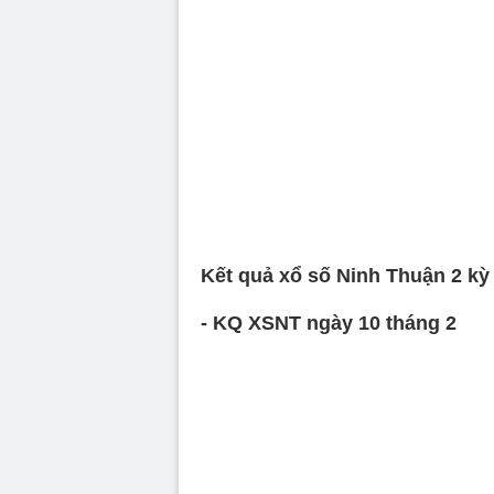
Kết quả xổ số Ninh Thuận 2 kỳ
- KQ XSNT ngày 10 tháng 2