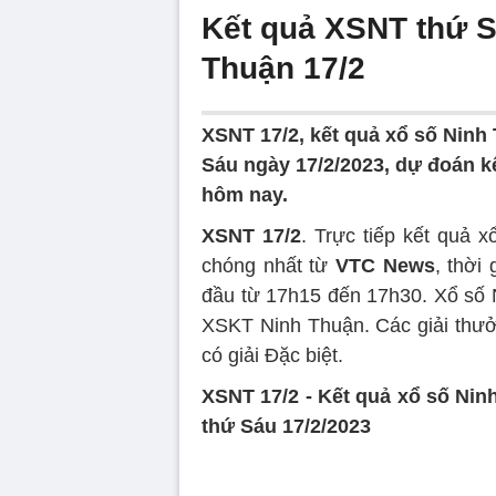
Kết quả XSNT thứ S
Thuận 17/2
XSNT 17/2, kết quả xổ số Nin
Sáu ngày 17/2/2023, dự đoán k
hôm nay.
XSNT 17/2
. Trực tiếp kết quả 
chóng nhất từ
VTC News
, thời
đầu từ 17h15 đến 17h30. Xổ số 
XSKT Ninh Thuận. Các giải thưở
có giải Đặc biệt.
XSNT 17/2 - Kết quả xổ số Nin
thứ Sáu 17/2/2023