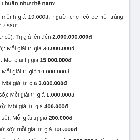
h Thuận như thế nào?
 mệnh giá 10.000đ, người chơi có cơ hội trúng
hư sau:
 số): Trị giá lên đến
2.000.000.000đ
 Mỗi giải trị giá
30.000.000đ
 Mỗi giải trị giá
15.000.000đ
Mỗi giải trị giá
10.000.000đ
Mỗi giải trị giá
3.000.000đ
: Mỗi giải trị giá
1.000.000đ
: Mỗi giải trị giá
400.000đ
ố): Mỗi giải trị giá
200.000đ
số): mỗi giải trị giá
100.000đ