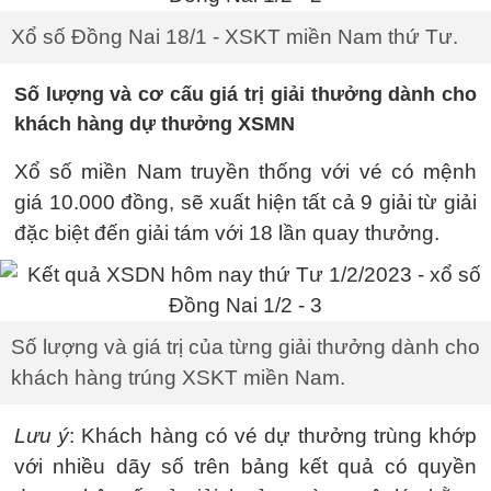
Xổ số Đồng Nai 18/1 - XSKT miền Nam thứ Tư.
Số lượng và cơ cấu giá trị giải thưởng dành cho
khách hàng dự thưởng XSMN
Xổ số miền Nam truyền thống với vé có mệnh
giá 10.000 đồng, sẽ xuất hiện tất cả 9 giải từ giải
đặc biệt đến giải tám với 18 lần quay thưởng.
Số lượng và giá trị của từng giải thưởng dành cho
khách hàng trúng XSKT miền Nam.
Lưu ý
: Khách hàng có vé dự thưởng trùng khớp
với nhiều dãy số trên bảng kết quả có quyền