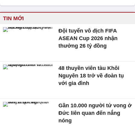
TIN MỚI
Đội tuyển vô địch FIFA
ASEAN Cup 2026 nhận
thưởng 26 tỷ đồng
48 thuyền viên tàu Khôi
Nguyên 18 trở về đoàn tụ
với gia đình
Gần 10.000 người tử vong ở
Đức liên quan đến nắng
nóng