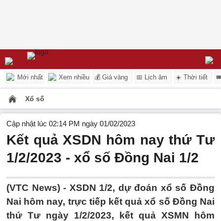
Mới nhất
Xem nhiều
💰 Giá vàng
📅 Lịch âm
☀️ Thời tiết

Xổ số
Cập nhật lúc 02:14 PM ngày 01/02/2023
Kết quả XSDN hôm nay thứ Tư
1/2/2023 - xổ số Đồng Nai 1/2
(VTC News) -
XSDN 1/2, dự đoán xổ số Đồng
Nai hôm nay, trực tiếp kết quả xổ số Đồng Nai
thứ Tư ngày 1/2/2023, kết quả XSMN hôm