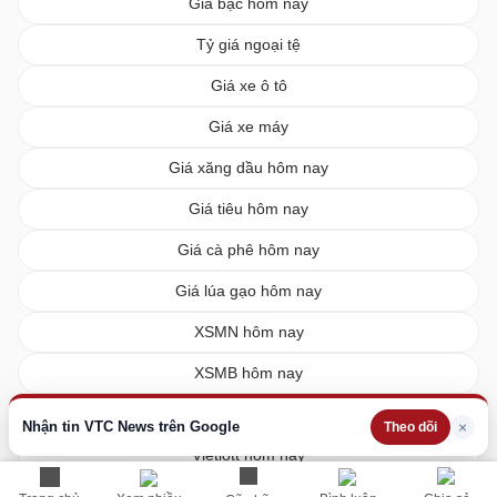
Giá bạc hôm nay
Tỷ giá ngoại tệ
Giá xe ô tô
Giá xe máy
Giá xăng dầu hôm nay
Giá tiêu hôm nay
Giá cà phê hôm nay
Giá lúa gạo hôm nay
XSMN hôm nay
XSMB hôm nay
XSMT hôm nay
Nhận tin VTC News trên Google
×
Theo dõi
Vietlott hôm nay