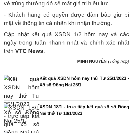
vé trúng thưởng đó sẽ mất giá trị hiệu lực.
- Khách hàng có quyền được đảm bảo giữ bí
mật về thông tin cá nhân khi nhận thưởng.
Cập nhật kết quả XSDN 1/2 hôm nay và các
ngày trong tuần nhanh nhất và chính xác nhất
trên
VTC News
.
MINH NGUYỄN
(Tổng hợp)
Kết quả XSDN hôm nay thứ Tư 25/1/2023 -
Xổ số Đồng Nai 25/1
XSDN 18/1 - trực tiếp kết quả xổ số Đồng
Nai thứ Tư 18/1/2023