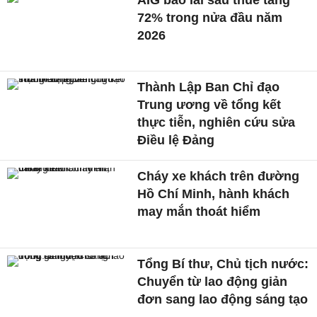
72% trong nửa đầu năm
2026
Thành Lập Ban Chỉ đạo
Trung ương về tổng kết
thực tiễn, nghiên cứu sửa
Điều lệ Đảng
Cháy xe khách trên đường
Hồ Chí Minh, hành khách
may mắn thoát hiểm
Tổng Bí thư, Chủ tịch nước:
Chuyển từ lao động giản
đơn sang lao động sáng tạo