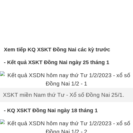
Xem tiếp KQ XSKT Đồng Nai các kỳ trước
- Kết quả XSKT Đồng Nai ngày 25 tháng 1
XSKT miền Nam thứ Tư - Xổ số Đồng Nai 25/1.
- KQ XSKT Đồng Nai ngày 18 tháng 1