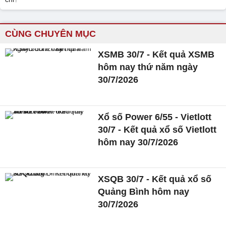
CÙNG CHUYÊN MỤC
XSMB 30/7 - Kết quả XSMB
hôm nay thứ năm ngày
30/7/2026
Xổ số Power 6/55 - Vietlott
30/7 - Kết quả xổ số Vietlott
hôm nay 30/7/2026
XSQB 30/7 - Kết quả xổ số
Quảng Bình hôm nay
30/7/2026