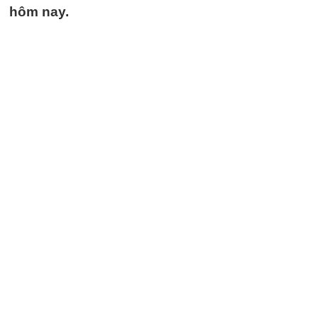
hôm nay.