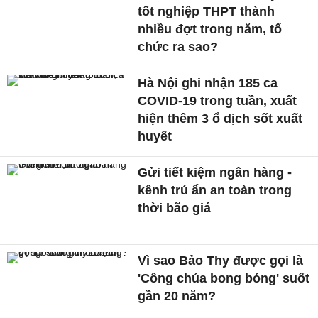
tốt nghiệp THPT thành
nhiều đợt trong năm, tổ
chức ra sao?
Hà Nội ghi nhận 185 ca
COVID-19 trong tuần, xuất
hiện thêm 3 ổ dịch sốt xuất
huyết
Gửi tiết kiệm ngân hàng -
kênh trú ẩn an toàn trong
thời bão giá
Vì sao Bảo Thy được gọi là
'Công chúa bong bóng' suốt
gần 20 năm?