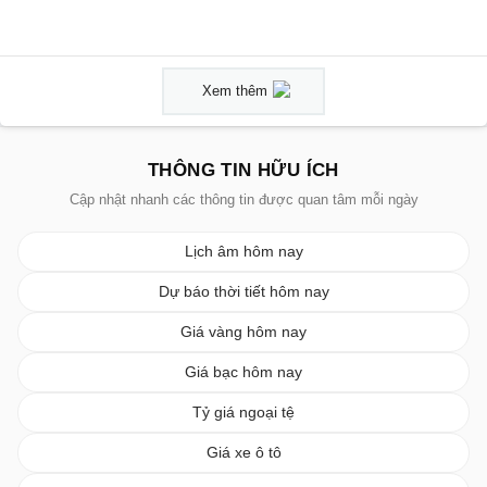
Xem thêm
THÔNG TIN HỮU ÍCH
Cập nhật nhanh các thông tin được quan tâm mỗi ngày
Lịch âm hôm nay
Dự báo thời tiết hôm nay
Giá vàng hôm nay
Giá bạc hôm nay
Tỷ giá ngoại tệ
Giá xe ô tô