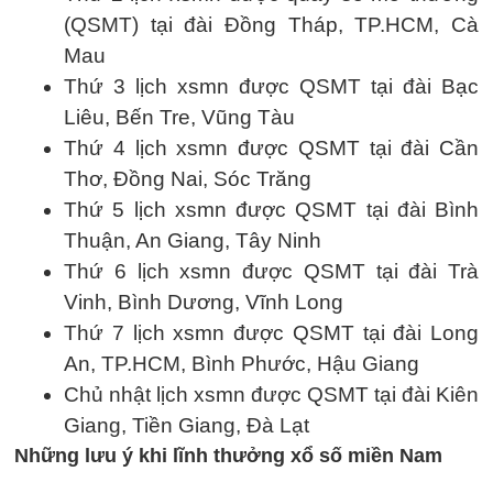
(QSMT) tại đài Đồng Tháp, TP.HCM, Cà
Mau
Thứ 3 lịch xsmn được QSMT tại đài Bạc
Liêu, Bến Tre, Vũng Tàu
Thứ 4 lịch xsmn được QSMT tại đài Cần
Thơ, Đồng Nai, Sóc Trăng
Thứ 5 lịch xsmn được QSMT tại đài Bình
Thuận, An Giang, Tây Ninh
Thứ 6 lịch xsmn được QSMT tại đài Trà
Vinh, Bình Dương, Vĩnh Long
Thứ 7 lịch xsmn được QSMT tại đài Long
An, TP.HCM, Bình Phước, Hậu Giang
Chủ nhật lịch xsmn được QSMT tại đài Kiên
Giang, Tiền Giang, Đà Lạt
Những lưu ý khi lĩnh thưởng xổ số miền Nam