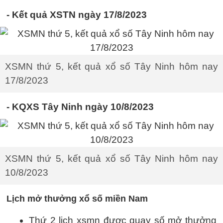
- Kết quả XSTN ngày 17/8/2023
XSMN thứ 5, kết quả xổ số Tây Ninh hôm nay
17/8/2023
- KQXS Tây Ninh ngày 10/8/2023
XSMN thứ 5, kết quả xổ số Tây Ninh hôm nay
10/8/2023
Lịch mở thưởng xổ số miền Nam
Thứ 2 lịch xsmn được quay số mở thưởng