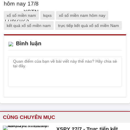
xổ số miền nam
kqxs
xổ số miền nam hôm nay
kết quả xổ số miền nam
trực tiếp kết quả xổ số miền Nam
Bình luận
CÙNG CHUYÊN MỤC
XSPY 27/7 - Trực tiếp kết