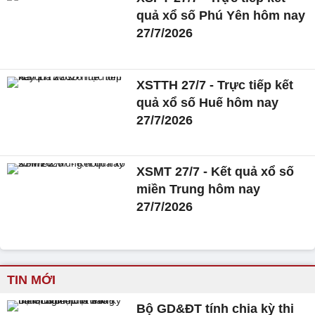
quả xổ số Phú Yên hôm nay
27/7/2026
XSTTH 27/7 - Trực tiếp kết
quả xổ số Huế hôm nay
27/7/2026
XSMT 27/7 - Kết quả xổ số
miền Trung hôm nay
27/7/2026
TIN MỚI
Bộ GD&ĐT tính chia kỳ thi