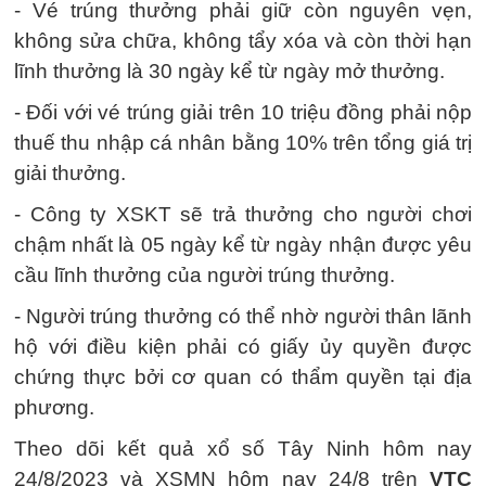
- Vé trúng thưởng phải giữ còn nguyên vẹn,
không sửa chữa, không tẩy xóa và còn thời hạn
lĩnh thưởng là 30 ngày kể từ ngày mở thưởng.
- Đối với vé trúng giải trên 10 triệu đồng phải nộp
thuế thu nhập cá nhân bằng 10% trên tổng giá trị
giải thưởng.
- Công ty XSKT sẽ trả thưởng cho người chơi
chậm nhất là 05 ngày kể từ ngày nhận được yêu
cầu lĩnh thưởng của người trúng thưởng.
- Người trúng thưởng có thể nhờ người thân lãnh
hộ với điều kiện phải có giấy ủy quyền được
chứng thực bởi cơ quan có thẩm quyền tại địa
phương.
Theo dõi kết quả xổ số Tây Ninh hôm nay
24/8/2023 và XSMN hôm nay 24/8 trên
VTC