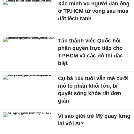
Xác minh vụ người đàn ông
ở TP.HCM tử vong sau mua
đất lệch ranh
Tán thành việc Quốc hội
phân quyền trực tiếp cho
TP.HCM và các đô thị đặc
biệt
Cụ bà 105 tuổi vẫn mê cưỡi
mô tô phân khối lớn, bí
quyết sống khỏe rất đơn
giản
Vì sao giới trẻ Mỹ quay lưng
lại với AI?