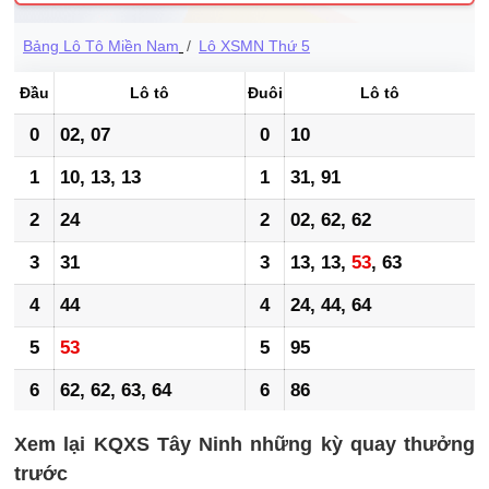
Xem lại KQXS Tây Ninh những kỳ quay thưởng
trước