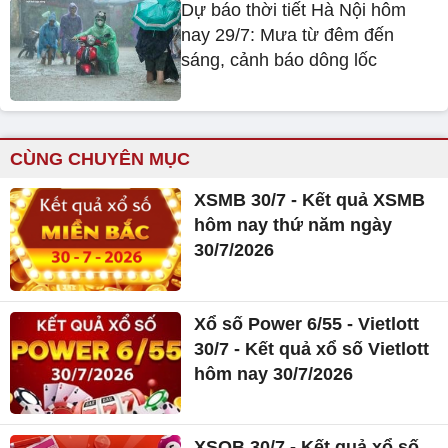
CÙNG CHUYÊN MỤC
XSMB 30/7 - Kết quả XSMB
hôm nay thứ năm ngày
30/7/2026
Xổ số Power 6/55 - Vietlott
30/7 - Kết quả xổ số Vietlott
hôm nay 30/7/2026
XSQB 30/7 - Kết quả xổ số
Quảng Bình hôm nay
30/7/2026