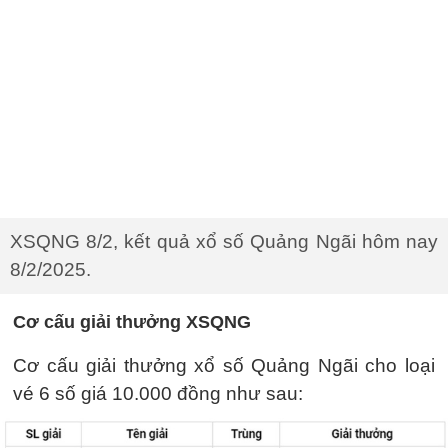
XSQNG 8/2, kết quả xổ số Quảng Ngãi hôm nay
8/2/2025.
Cơ cấu giải thưởng XSQNG
Cơ cấu giải thưởng xổ số Quảng Ngãi cho loại
vé 6 số giá 10.000 đồng như sau: