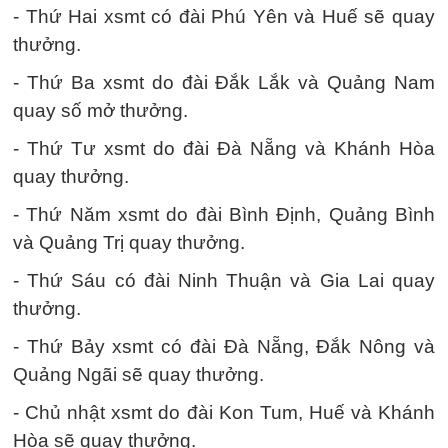
quay số mở thưởng.
- Thứ Tư xsmt do đài Đà Nẵng và Khánh Hòa
quay thưởng.
- Thứ Năm xsmt do đài Bình Định, Quảng Bình
và Quảng Trị quay thưởng.
- Thứ Sáu có đài Ninh Thuận và Gia Lai quay
thưởng.
- Thứ Bảy xsmt có đài Đà Nẵng, Đắk Nông và
Quảng Ngãi sẽ quay thưởng.
- Chủ nhật xsmt do đài Kon Tum, Huế và Khánh
Hòa sẽ quay thưởng.
Theo dõi kết quả xổ số Quảng Ngãi hôm nay
8/3/2025 nhanh chóng và chính xác nhất trên
VTC News để không bỏ lỡ thời gian nhận