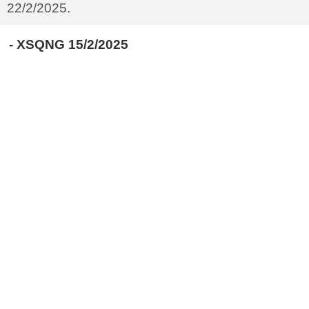
22/2/2025.
- XSQNG 15/2/2025