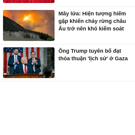
Ông Trump tuyên bố đạt
thỏa thuận 'lịch sử' ở Gaza