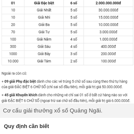
Cơ cấu giải thưởng xổ số Quảng Ngãi.
Quy định cần biết
- Vé số trúng phải giữ gìn cẩn thận, đảm bảo còn
nguyên vẹn, không chắp vá, không rách rời,
không sửa chữa, không tẩy xóa.