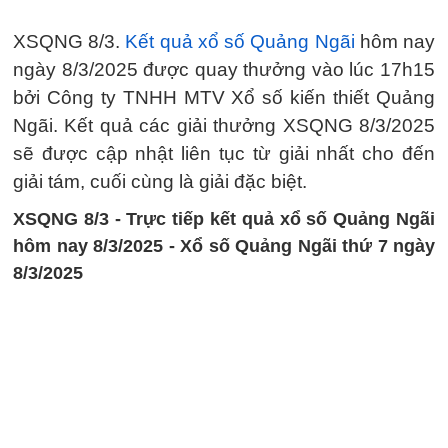
XSQNG 8/3.
Kết quả xổ số Quảng Ngãi
hôm nay
ngày 8/3/2025 được quay thưởng vào lúc 17h15
bởi Công ty TNHH MTV Xổ số kiến thiết Quảng
Ngãi. Kết quả các giải thưởng XSQNG 8/3/2025
sẽ được cập nhật liên tục từ giải nhất cho đến
giải tám, cuối cùng là giải đặc biệt.
XSQNG 8/3 - Trực tiếp kết quả xổ số Quảng Ngãi
hôm nay 8/3/2025 - Xổ số Quảng Ngãi thứ 7 ngày
8/3/2025