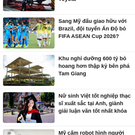
FIFA ASEAN Cup 2026?
Khu nghỉ dưỡng 600 tỷ bỏ
hoang hơn thập kỷ bên phá
Tam Giang
Nữ sinh Việt tốt nghiệp thạc
sĩ xuất sắc tại Anh, giành
giải luận văn tốt nhất khóa
Mỹ cấm robot hình người
Trung Quốc, cuộc chiến AI
bước sang mặt trận mới