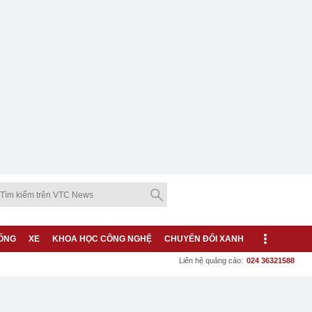
ỐNG
XE
KHOA HỌC CÔNG NGHỆ
CHUYỂN ĐỔI XANH
Liên hệ quảng cáo:
024 36321588