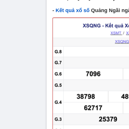
-
Kết quả xổ số
Quảng Ngãi ngà