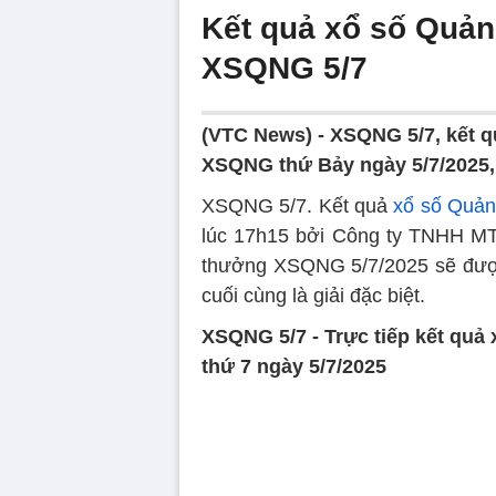
Kết quả xổ số Quản
XSQNG 5/7
(VTC News) - XSQNG 5/7, kết q
XSQNG thứ Bảy ngày 5/7/2025, 
XSQNG 5/7. Kết quả
xổ số Quản
lúc 17h15 bởi Công ty TNHH MTV
thưởng XSQNG 5/7/2025 sẽ được c
cuối cùng là giải đặc biệt.
XSQNG 5/7 - Trực tiếp kết quả
thứ 7 ngày 5/7/2025