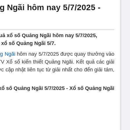
g Ngãi hôm nay 5/7/2025 -
uả xổ số Quảng Ngãi hôm nay 5/7/2025,
xổ số Quảng Ngãi 5/7.
g Ngãi
hôm nay 5/7/2025 được quay thưởng vào
 Xổ số kiến thiết Quảng Ngãi. Kết quả các giải
ập nhật liên tục từ giải nhất cho đến giải tám,
 xổ số Quảng Ngãi 5/7/2025 - Xổ số Quảng Ngãi