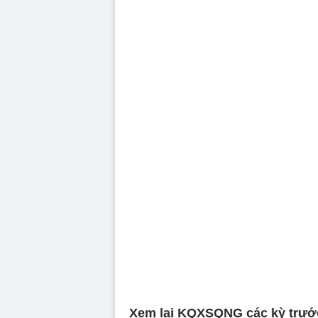
Xem lại KQXSQNG các kỳ trướ