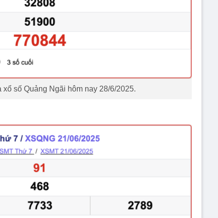
 xổ số Quảng Ngãi hôm nay 28/6/2025.