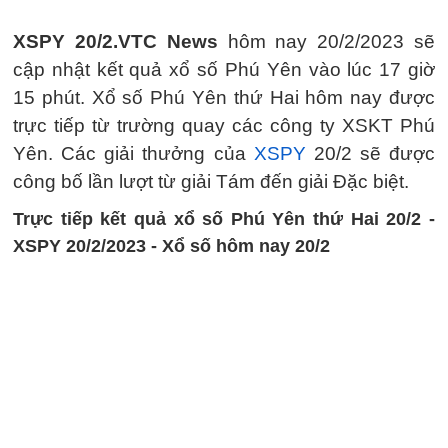
XSPY 20/2.
VTC News
hôm nay 20/2/2023 sẽ
cập nhật kết quả xổ số Phú Yên vào lúc 17 giờ
15 phút. Xổ số Phú Yên thứ Hai hôm nay được
trực tiếp từ trường quay các công ty XSKT Phú
Yên. Các giải thưởng của
XSPY
20/2 sẽ được
công bố lần lượt từ giải Tám đến giải Đặc biệt.
Trực tiếp kết quả xổ số Phú Yên thứ Hai 20/2 -
XSPY 20/2/2023 - Xổ số hôm nay 20/2