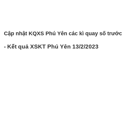
Cập nhật KQXS Phú Yên các kì quay số trước
- Kết quả XSKT Phú Yên 13/2/2023