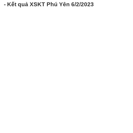
- Kết quả XSKT Phú Yên 6/2/2023