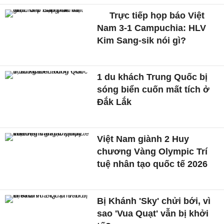
Trực tiếp họp báo Việt
Nam 3-1 Campuchia: HLV
Kim Sang-sik nói gì?
1 du khách Trung Quốc bị
sóng biển cuốn mất tích ở
Đắk Lắk
Việt Nam giành 2 Huy
chương Vàng Olympic Trí
tuệ nhân tạo quốc tế 2026
Bị Khánh 'Sky' chửi bới, vì
sao 'Vua Quạt' vẫn bị khởi