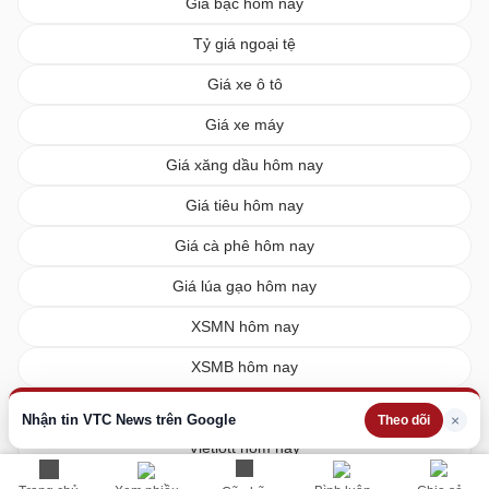
Giá bạc hôm nay
Tỷ giá ngoại tệ
Giá xe ô tô
Giá xe máy
Giá xăng dầu hôm nay
Giá tiêu hôm nay
Giá cà phê hôm nay
Giá lúa gạo hôm nay
XSMN hôm nay
XSMB hôm nay
XSMT hôm nay
Nhận tin VTC News trên Google
×
Theo dõi
Vietlott hôm nay