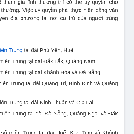
 tham gia lĩnh thưởng thì có thể ủy quyền cho
 thưởng. Việc uỷ quyền phải thực hiện bằng văn
yền địa phương tại nơi cư trú của người trúng
iền Trung
tại đài Phú Yên, Huế.
 miền Trung tại đài Đắk Lắk, Quảng Nam.
 miền Trung tại đài Khánh Hòa và Đà Nẵng.
iền Trung tại đài Quảng Trị, Bình Định và Quảng
ền Trung tại đài Ninh Thuận và Gia Lai.
miền Trung tại đài Đà Nẵng, Quảng Ngãi và Đắk
 số miền Trung tại đài Huế, Kon Tum và Khánh