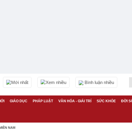
Mới nhất
Xem nhiều
Bình luận nhiều
IỚI
GIÁO DỤC
PHÁP LUẬT
VĂN HÓA - GIẢI TRÍ
SỨC KHỎE
ĐỜI S
MIỀN NAM