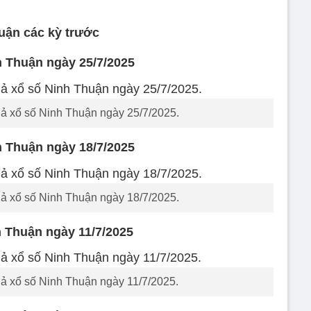
huận các kỳ trước
 Thuận ngày 25/7/2025
ả xổ số Ninh Thuận ngày 25/7/2025.
h Thuận ngày 18/7/2025
ả xổ số Ninh Thuận ngày 18/7/2025.
h Thuận ngày 11/7/2025
ả xổ số Ninh Thuận ngày 11/7/2025.