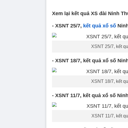
Xem lại kết quả XS đài Ninh T
- XSNT 25/7,
kết quả xổ số
Ninh
XSNT 25/7, kết qu
- XSNT 18/7, kết quả xổ số Nin
XSNT 18/7, kết qu
- XSNT 11/7, kết quả xổ số Nin
XSNT 11/7, kết qu