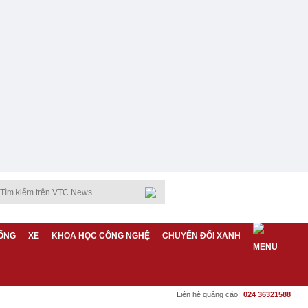
ỐNG
XE
KHOA HỌC CÔNG NGHỆ
CHUYỂN ĐỔI XANH
Liên hệ quảng cáo:
024 36321588