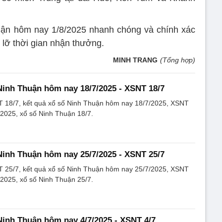
uận hôm nay 1/8/2025 nhanh chóng và chính xác
lỡ thời gian nhận thưởng.
MINH TRANG
(Tổng hợp)
Ninh Thuận hôm nay 18/7/2025 - XSNT 18/7
 18/7, kết quả xổ số Ninh Thuận hôm nay 18/7/2025, XSNT
2025, xổ số Ninh Thuận 18/7.
Ninh Thuận hôm nay 25/7/2025 - XSNT 25/7
 25/7, kết quả xổ số Ninh Thuận hôm nay 25/7/2025, XSNT
2025, xổ số Ninh Thuận 25/7.
Ninh Thuận hôm nay 4/7/2025 - XSNT 4/7