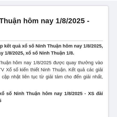
 Thuận hôm nay 1/8/2025 -
ếp kết quả xổ số Ninh Thuận hôm nay 1/8/2025,
y 1/8/2025, xổ số Ninh Thuận 1/8.
Thuận hôm nay 1/8/2025 được quay thưởng vào
 Xổ số kiến thiết Ninh Thuận. Kết quả các giải
p nhật liên tục từ giải tám cho đến giải nhất,
 xổ số Ninh Thuận hôm nay 1/8/2025 - XS đài
5