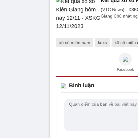
Kết quả xổ số 
(VTC News) - XSKG
Giang Chủ nhật ng
xổ số miền nam
kqxs
xổ số miền
Facebook
Bình luận