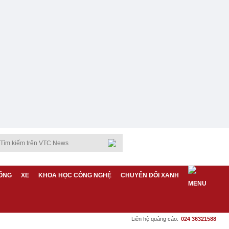
ỐNG
XE
KHOA HỌC CÔNG NGHỆ
CHUYỂN ĐỔI XANH
Liên hệ quảng cáo:
024 36321588