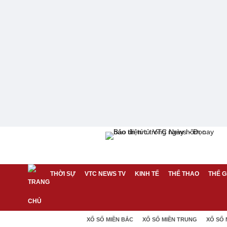
THỜI SỰ
VTC NEWS TV
KINH TẾ
THỂ THAO
THẾ G
XỔ SỐ MIỀN BẮC
XỔ SỐ MIỀN TRUNG
XỔ SỐ 