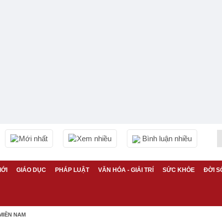
Mới nhất
Xem nhiều
Bình luận nhiều
IỚI
GIÁO DỤC
PHÁP LUẬT
VĂN HÓA - GIẢI TRÍ
SỨC KHỎE
ĐỜI S
MIỀN NAM