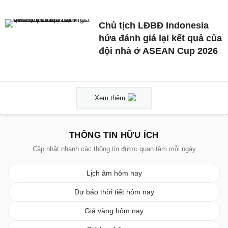
Chủ tịch LĐBĐ Indonesia
hứa đánh giá lại kết quả của
đội nhà ở ASEAN Cup 2026
Xem thêm
THÔNG TIN HỮU ÍCH
Cập nhật nhanh các thông tin được quan tâm mỗi ngày
Lịch âm hôm nay
Dự báo thời tiết hôm nay
Giá vàng hôm nay