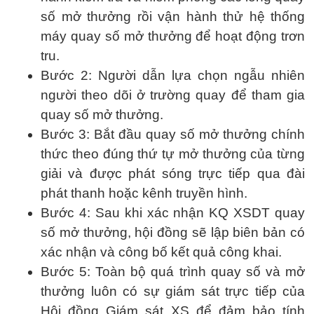
số mở thưởng rồi vận hành thử hệ thống
máy quay số mở thưởng để hoạt động trơn
tru.
Bước 2: Người dẫn lựa chọn ngẫu nhiên
người theo dõi ở trường quay để tham gia
quay số mở thưởng.
Bước 3: Bắt đầu quay số mở thưởng chính
thức theo đúng thứ tự mở thưởng của từng
giải và được phát sóng trực tiếp qua đài
phát thanh hoặc kênh truyền hình.
Bước 4: Sau khi xác nhận KQ XSDT quay
số mở thưởng, hội đồng sẽ lập biên bản có
xác nhận và công bố kết quả công khai.
Bước 5: Toàn bộ quá trình quay số và mở
thưởng luôn có sự giám sát trực tiếp của
Hội đồng Giám sát XS để đảm bảo tính