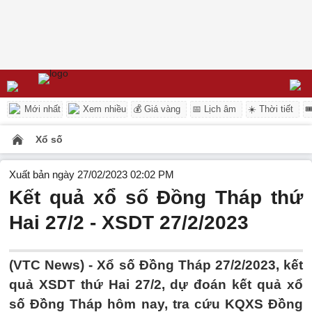
Mới nhất
Xem nhiều
💰 Giá vàng
📅 Lịch âm
☀️ Thời tiết

Xổ số
Xuất bản ngày 27/02/2023 02:02 PM
Kết quả xổ số Đồng Tháp thứ
Hai 27/2 - XSDT 27/2/2023
(VTC News) -
Xổ số Đồng Tháp 27/2/2023, kết
quả XSDT thứ Hai 27/2, dự đoán kết quả xổ
số Đồng Tháp hôm nay, tra cứu KQXS Đồng