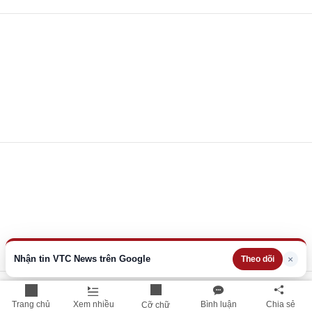
Nhận tin VTC News trên Google
×
Theo dõi
Trang chủ
Xem nhiều
Bình luận
Chia sẻ
Cỡ chữ