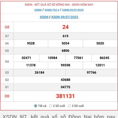
XSDN 9/7, kết quả xổ số Đồng Nai hôm nay