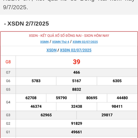
9/7/2025.
- XSDN 2/7/2025