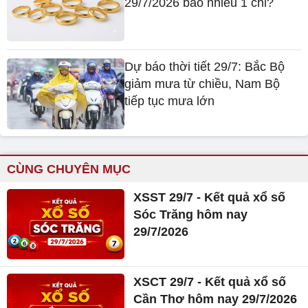
29/7/2026 bao nhiêu 1 chỉ?
Dự báo thời tiết 29/7: Bắc Bộ
giảm mưa từ chiều, Nam Bộ
tiếp tục mưa lớn
CÙNG CHUYÊN MỤC
XSST 29/7 - Kết quả xổ số
Sóc Trăng hôm nay
29/7/2026
XSCT 29/7 - Kết quả xổ số
Cần Thơ hôm nay 29/7/2026