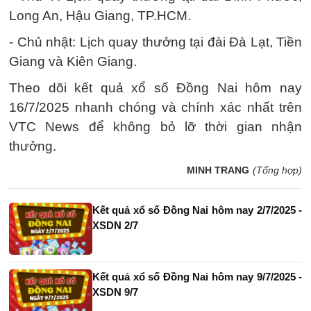
Long An, Hậu Giang, TP.HCM.
- Chủ nhật: Lịch quay thưởng tại đài Đà Lạt, Tiền
Giang và Kiên Giang.
Theo dõi kết quả xổ số Đồng Nai hôm nay
16/7/2025 nhanh chóng và chính xác nhất trên
VTC News để không bỏ lỡ thời gian nhận
thưởng.
MINH TRANG
(Tổng hợp)
Kết quả xổ số Đồng Nai hôm nay 2/7/2025 -
XSDN 2/7
Kết quả xổ số Đồng Nai hôm nay 9/7/2025 -
XSDN 9/7