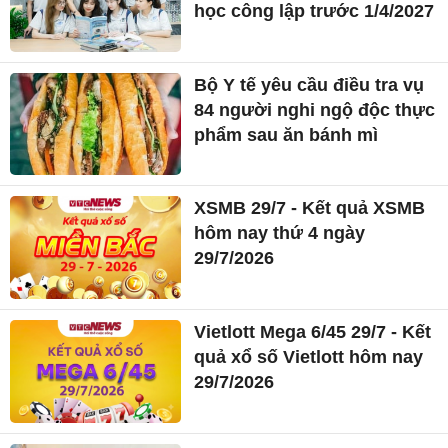
học công lập trước 1/4/2027
Bộ Y tế yêu cầu điều tra vụ
84 người nghi ngộ độc thực
phẩm sau ăn bánh mì
XSMB 29/7 - Kết quả XSMB
hôm nay thứ 4 ngày
29/7/2026
Vietlott Mega 6/45 29/7 - Kết
quả xổ số Vietlott hôm nay
29/7/2026