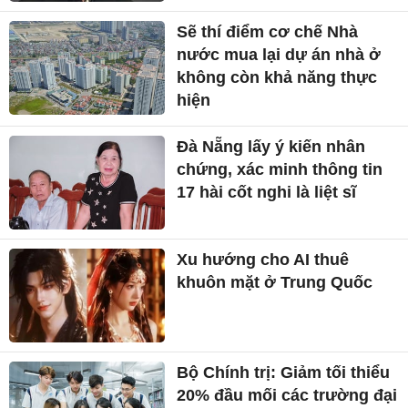
Sẽ thí điểm cơ chế Nhà
nước mua lại dự án nhà ở
không còn khả năng thực
hiện
Đà Nẵng lấy ý kiến nhân
chứng, xác minh thông tin
17 hài cốt nghi là liệt sĩ
Xu hướng cho AI thuê
khuôn mặt ở Trung Quốc
Bộ Chính trị: Giảm tối thiểu
20% đầu mối các trường đại