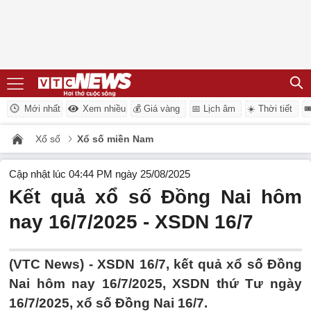
Mới nhất
Xem nhiều
💰 Giá vàng
📅 Lịch âm
☀️ Thời tiết

Xổ số
Xổ số miền Nam
Cập nhật lúc 04:44 PM ngày 25/08/2025
Kết quả xổ số Đồng Nai hôm
nay 16/7/2025 - XSDN 16/7
(VTC News) - XSDN 16/7, kết quả xổ số Đồng
Nai hôm nay 16/7/2025, XSDN thứ Tư ngày
16/7/2025, xổ số Đồng Nai 16/7.