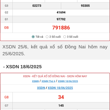
XSDN 25/6, kết quả xổ số Đồng Nai hôm nay
25/6/2025.
- XSDN 18/6/2025