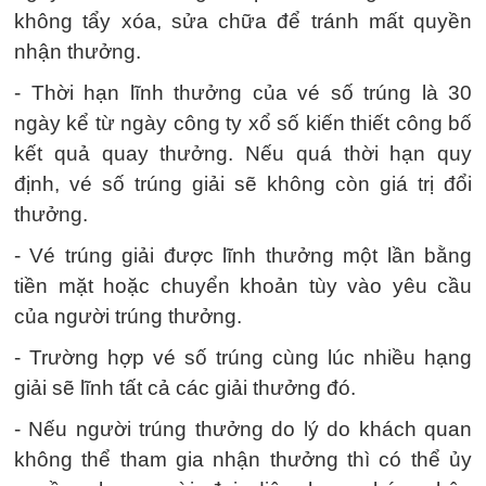
không tẩy xóa, sửa chữa để tránh mất quyền
nhận thưởng.
- Thời hạn lĩnh thưởng của vé số trúng là 30
ngày kể từ ngày công ty xổ số kiến thiết công bố
kết quả quay thưởng. Nếu quá thời hạn quy
định, vé số trúng giải sẽ không còn giá trị đổi
thưởng.
- Vé trúng giải được lĩnh thưởng một lần bằng
tiền mặt hoặc chuyển khoản tùy vào yêu cầu
của người trúng thưởng.
- Trường hợp vé số trúng cùng lúc nhiều hạng
giải sẽ lĩnh tất cả các giải thưởng đó.
- Nếu người trúng thưởng do lý do khách quan
không thể tham gia nhận thưởng thì có thể ủy