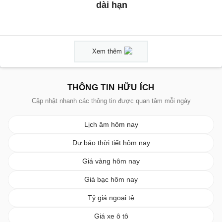
dài hạn
Xem thêm
THÔNG TIN HỮU ÍCH
Cập nhật nhanh các thông tin được quan tâm mỗi ngày
Lịch âm hôm nay
Dự báo thời tiết hôm nay
Giá vàng hôm nay
Giá bạc hôm nay
Tỷ giá ngoại tệ
Giá xe ô tô