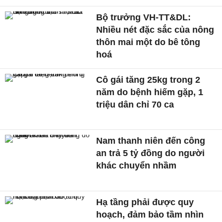
Bộ trưởng VH-TT&DL:
Nhiều nét đặc sắc của nông
thôn mai một do bê tông
hoá
Cô gái tăng 25kg trong 2
năm do bệnh hiếm gặp, 1
triệu dân chỉ 70 ca
Nam thanh niên đến công
an trả 5 tỷ đồng do người
khác chuyển nhầm
Hạ tầng phải được quy
hoạch, đảm bảo tầm nhìn