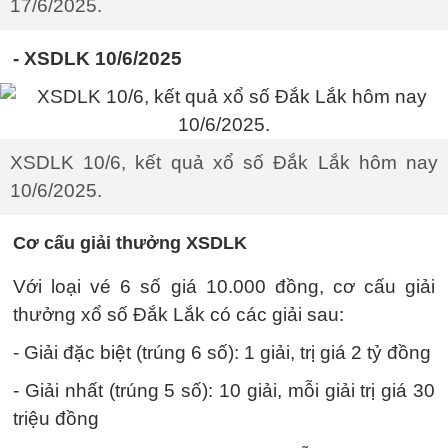
17/6/2025.
- XSDLK 10/6/2025
XSDLK 10/6, kết quả xổ số Đắk Lắk hôm nay
10/6/2025.
Cơ cấu giải thưởng XSDLK
Với loại vé 6 số giá 10.000 đồng, cơ cấu giải
thưởng xổ số Đắk Lắk có các giải sau:
- Giải đặc biệt (trúng 6 số): 1 giải, trị giá 2 tỷ đồng
- Giải nhất (trúng 5 số): 10 giải, mỗi giải trị giá 30
triệu đồng