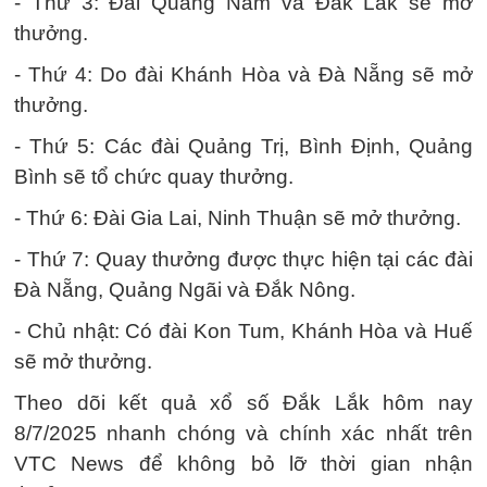
- Thứ 3: Đài Quảng Nam và Đắk Lắk sẽ mở
thưởng.
- Thứ 4: Do đài Khánh Hòa và Đà Nẵng sẽ mở
thưởng.
- Thứ 5: Các đài Quảng Trị, Bình Định, Quảng
Bình sẽ tổ chức quay thưởng.
- Thứ 6: Đài Gia Lai, Ninh Thuận sẽ mở thưởng.
- Thứ 7: Quay thưởng được thực hiện tại các đài
Đà Nẵng, Quảng Ngãi và Đắk Nông.
- Chủ nhật: Có đài Kon Tum, Khánh Hòa và Huế
sẽ mở thưởng.
Theo dõi kết quả xổ số Đắk Lắk hôm nay
8/7/2025 nhanh chóng và chính xác nhất trên
VTC News để không bỏ lỡ thời gian nhận