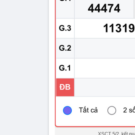
XSCT 5/2, kết qu