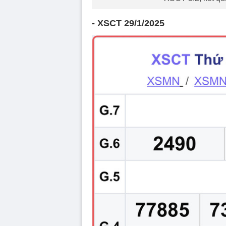
- XSCT 29/1/2025