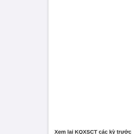
Xem lại KQXSCT các kỳ trước