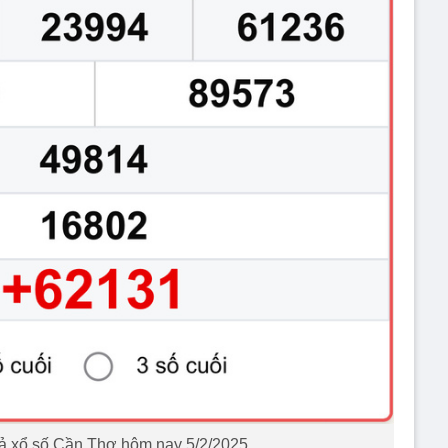
ả xổ số Cần Thơ hôm nay 5/2/2025.