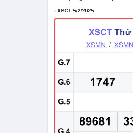
- XSCT 5/2/2025