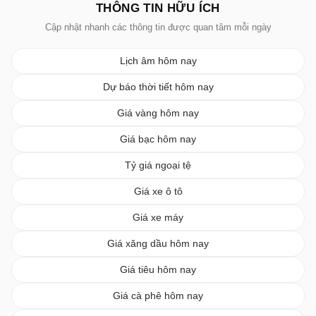
THÔNG TIN HỮU ÍCH
Cập nhật nhanh các thông tin được quan tâm mỗi ngày
Lịch âm hôm nay
Dự báo thời tiết hôm nay
Giá vàng hôm nay
Giá bạc hôm nay
Tỷ giá ngoại tệ
Giá xe ô tô
Giá xe máy
Giá xăng dầu hôm nay
Giá tiêu hôm nay
Giá cà phê hôm nay