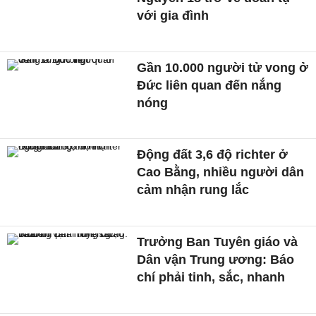
với gia đình
Gần 10.000 người tử vong ở
Đức liên quan đến nắng
nóng
Động đất 3,6 độ richter ở
Cao Bằng, nhiều người dân
cảm nhận rung lắc
Trưởng Ban Tuyên giáo và
Dân vận Trung ương: Báo
chí phải tinh, sắc, nhanh