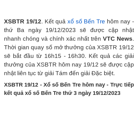
XSBTR 19/12
. Kết quả
xổ số Bến Tre
hôm nay -
thứ Ba ngày 19/12/2023 sẽ được cập nhật
nhanh chóng và chính xác nhất trên
VTC News
.
Thời gian quay số mở thưởng của XSBTR 19/12
sẽ bắt đầu từ 16h15 - 16h30. Kết quả các giải
thưởng của XSBTR hôm nay 19/12 sẽ được cập
nhật liên tục từ giải Tám đến giải Đặc biệt.
XSBTR 19/12 - Xổ số Bến Tre hôm nay - Trực tiếp
kết quả xổ số Bến Tre thứ 3 ngày 19/12/2023