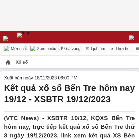
Mới nhất
Xem nhiều
💰 Giá vàng
📅 Lịch âm
☀️ Thời tiết

Xổ số
Xuất bản ngày 18/12/2023 06:00 PM
Kết quả xổ số Bến Tre hôm nay
19/12 - XSBTR 19/12/2023
(VTC News) - XSBTR 19/12, KQXS Bến Tre
hôm nay, trực tiếp kết quả xổ số Bến Tre thứ
3 ngày 19/12/2023, link xem kết quả XS Bến