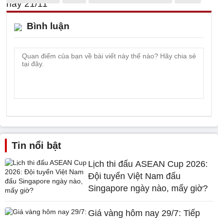
Bình luận
Tin nổi bật
Lịch thi đấu ASEAN Cup 2026:
Đội tuyển Việt Nam đấu
Singapore ngày nào, mấy giờ?
Giá vàng hôm nay 29/7: Tiếp