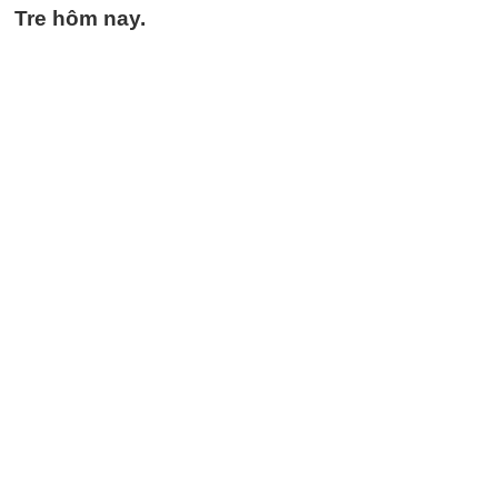
Tre hôm nay.