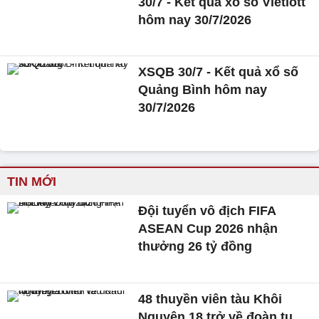
30/7 - Kết quả xổ số Vietlott
hôm nay 30/7/2026
XSQB 30/7 - Kết quả xổ số
Quảng Bình hôm nay
30/7/2026
TIN MỚI
Đội tuyển vô địch FIFA
ASEAN Cup 2026 nhận
thưởng 26 tỷ đồng
48 thuyền viên tàu Khôi
Nguyên 18 trở về đoàn tụ