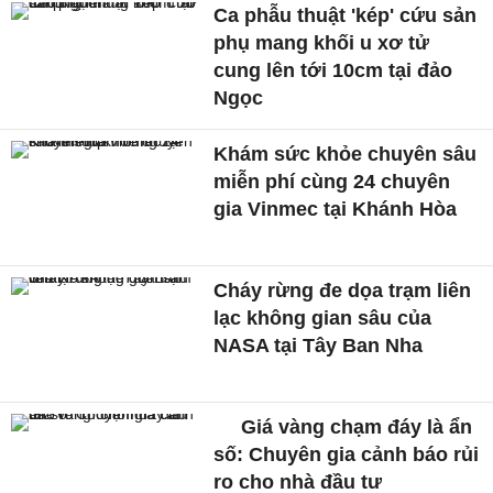
Ca phẫu thuật 'kép' cứu sản
phụ mang khối u xơ tử
cung lên tới 10cm tại đảo
Ngọc
Khám sức khỏe chuyên sâu
miễn phí cùng 24 chuyên
gia Vinmec tại Khánh Hòa
Cháy rừng đe dọa trạm liên
lạc không gian sâu của
NASA tại Tây Ban Nha
Giá vàng chạm đáy là ẩn
số: Chuyên gia cảnh báo rủi
ro cho nhà đầu tư