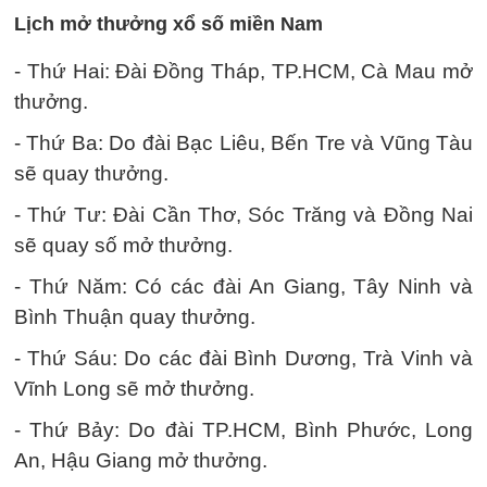
Lịch mở thưởng xổ số miền Nam
- Thứ Hai: Đài Đồng Tháp, TP.HCM, Cà Mau mở
thưởng.
- Thứ Ba: Do đài Bạc Liêu, Bến Tre và Vũng Tàu
sẽ quay thưởng.
- Thứ Tư: Đài Cần Thơ, Sóc Trăng và Đồng Nai
sẽ quay số mở thưởng.
- Thứ Năm: Có các đài An Giang, Tây Ninh và
Bình Thuận quay thưởng.
- Thứ Sáu: Do các đài Bình Dương, Trà Vinh và
Vĩnh Long sẽ mở thưởng.
- Thứ Bảy: Do đài TP.HCM, Bình Phước, Long
An, Hậu Giang mở thưởng.