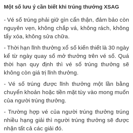
Một số lưu ý cần biết khi trúng thưởng XSAG
- Vé số trúng phải giữ gìn cẩn thận, đảm bảo còn
nguyên vẹn, không chắp vá, không rách, không
tẩy xóa, không sửa chữa.
- Thời hạn lĩnh thưởng xổ số kiến thiết là 30 ngày
kể từ ngày quay số mở thưởng trên vé số. Quá
thời hạn quy định thì vé số trúng thưởng sẽ
không còn giá trị lĩnh thưởng.
- Vé số trúng được lĩnh thưởng một lần bằng
chuyển khoản hoặc tiền mặt tùy vào mong muốn
của người trúng thưởng.
- Trường hợp vé của người trúng thưởng trúng
nhiều hạng giải thì người trúng thưởng sẽ được
nhận tất cả các giải đó.