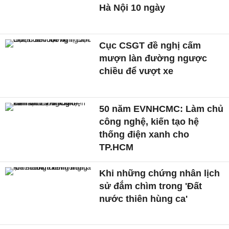
Hà Nội 10 ngày
Cục CSGT đề nghị cấm
mượn làn đường ngược
chiều để vượt xe
50 năm EVNHCMC: Làm chủ
công nghệ, kiến tạo hệ
thống điện xanh cho
TP.HCM
Khi những chứng nhân lịch
sử đắm chìm trong 'Đất
nước thiên hùng ca'