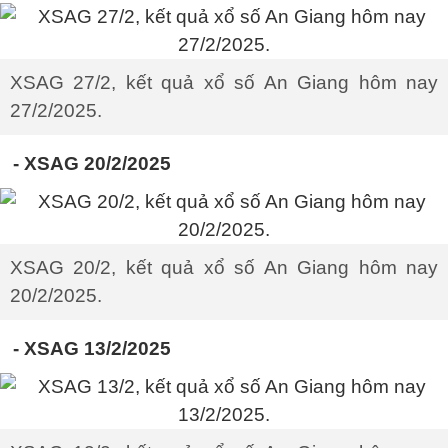
XSAG 27/2, kết quả xổ số An Giang hôm nay
27/2/2025.
- XSAG 20/2/2025
XSAG 20/2, kết quả xổ số An Giang hôm nay
20/2/2025.
- XSAG 13/2/2025