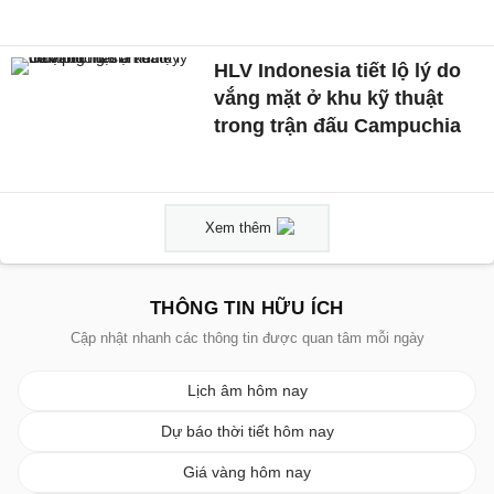
HLV Indonesia tiết lộ lý do
vắng mặt ở khu kỹ thuật
trong trận đấu Campuchia
Xem thêm
THÔNG TIN HỮU ÍCH
Cập nhật nhanh các thông tin được quan tâm mỗi ngày
Lịch âm hôm nay
Dự báo thời tiết hôm nay
Giá vàng hôm nay