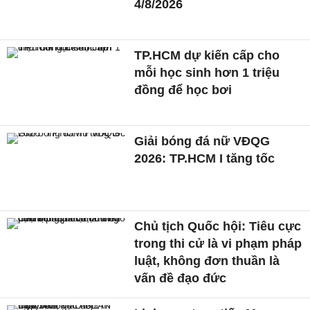
4/8/2026
TP.HCM dự kiến cấp cho
mỗi học sinh hơn 1 triệu
đồng để học bơi
Giải bóng đá nữ VĐQG
2026: TP.HCM I tăng tốc
Chủ tịch Quốc hội: Tiêu cực
trong thi cử là vi phạm pháp
luật, không đơn thuần là
vấn đề đạo đức