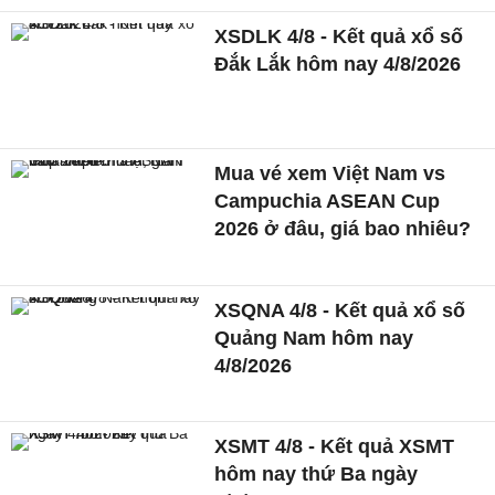
XSDLK 4/8 - Kết quả xổ số
Đắk Lắk hôm nay 4/8/2026
Mua vé xem Việt Nam vs
Campuchia ASEAN Cup
2026 ở đâu, giá bao nhiêu?
XSQNA 4/8 - Kết quả xổ số
Quảng Nam hôm nay
4/8/2026
XSMT 4/8 - Kết quả XSMT
hôm nay thứ Ba ngày