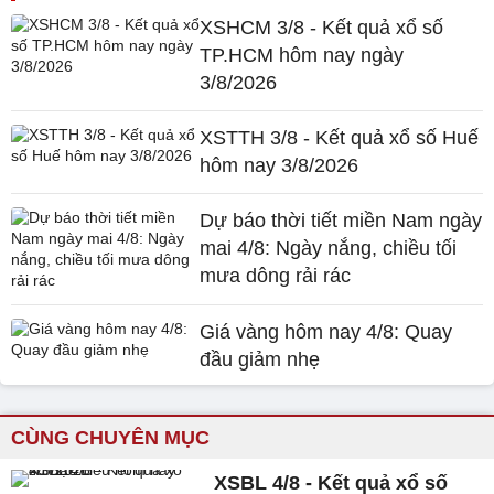
XSHCM 3/8 - Kết quả xổ số
TP.HCM hôm nay ngày
3/8/2026
XSTTH 3/8 - Kết quả xổ số Huế
hôm nay 3/8/2026
Dự báo thời tiết miền Nam ngày
mai 4/8: Ngày nắng, chiều tối
mưa dông rải rác
Giá vàng hôm nay 4/8: Quay
đầu giảm nhẹ
CÙNG CHUYÊN MỤC
XSBL 4/8 - Kết quả xổ số