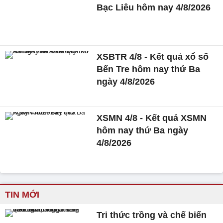
Bạc Liêu hôm nay 4/8/2026
XSBTR 4/8 - Kết quả xổ số
Bến Tre hôm nay thứ Ba
ngày 4/8/2026
XSMN 4/8 - Kết quả XSMN
hôm nay thứ Ba ngày
4/8/2026
TIN MỚI
Tri thức trồng và chế biến