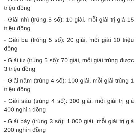
triệu đồng
- Giải nhì (trúng 5 số): 10 giải, mỗi giải trị giá 15
triệu đồng
- Giải ba (trúng 5 số): 20 giải, mỗi giải 10 triệu
đồng
- Giải tư (trúng 5 số): 70 giải, mỗi giải trúng được
3 triệu đồng
- Giải năm (trúng 4 số): 100 giải, mỗi giải trúng 1
triệu đồng
- Giải sáu (trúng 4 số): 300 giải, mỗi giải trị giá
400 nghìn đồng
- Giải bảy (trúng 3 số): 1.000 giải, mỗi giải trị giá
200 nghìn đồng