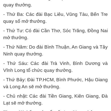
quay thưởng.
- Thứ Ba: Các đài Bạc Liêu, Vũng Tàu, Bến Tre
quay số mở thưởng.
- Thứ Tư: Có đài Cần Thơ, Sóc Trăng, Đồng Nai
mở thưởng.
- Thứ Năm: Do đài Bình Thuận, An Giang và Tây
Ninh quay thưởng.
- Thứ Sáu: Các đài Trà Vinh, Bình Dương và
Vĩnh Long tổ chức quay thưởng.
- Thứ Bảy: Đài TP.HCM, Bình Phước, Hậu Giang
và Long An sẽ mở thưởng.
- Chủ nhật: Các đài Tiền Giang, Kiên Giang, Đà
Lạt sẽ mở thưởng.