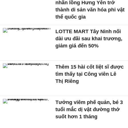
nhãn lồng Hưng Yên trở
thành di sản văn hóa phi vật
thể quốc gia
LOTTE MART Tây Ninh nối
dài ưu đãi sau khai trương,
giảm giá đến 50%
Thêm 15 hài cốt liệt sĩ được
tìm thấy tại Công viên Lê
Thị Riêng
Tưởng viêm phế quản, bé 3
tuổi mắc dị vật đường thở
suốt hơn 1 tháng