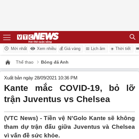
Mới nhất
Xem nhiều
💰 Giá vàng
📅 Lịch âm
☀️ Thời tiết

Thể thao
Bóng đá Anh
Xuất bản ngày 28/09/2021 10:36 PM
Kante mắc COVID-19, bỏ lỡ
trận Juventus vs Chelsea
(VTC News) -
Tiền vệ N'Golo Kante sẽ không
tham dự trận đấu giữa Juventus và Chelsea
vì vấn đề sức khỏe.