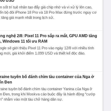
400 USD
 sốt trí tuệ nhân tạo đẩy giá chip nhớ và vi xử lý lên cao,
ến bộ đôi iPhone 18 Pro và 18 Pro Max đứng trước nguy cơ
 tăng giá mạnh nhất trong lịch sử.
ng nghệ 2/8: Pixel 11 Pro sắp ra mắt, GPU AMD tăng
á, Windows 11 tối ưu RAM
gle sẽ giới thiệu Pixel 11 Pro vào ngày 12/8 với nhiều tính
g mới, giá khởi điểm 1.099 USD và thiết kế độc đáo.
raine tuyên bố đánh chìm tàu container của Nga ở
ển Đen
aine tuyên bố đánh chìm tàu container Yanina của Nga ở
n Đen, trong khi Moskva cáo buộc đây là hành động “cướp
ển” nhằm vào một tàu chở hàng dân sự.