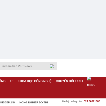
ỐNG
XE
KHOA HỌC CÔNG NGHỆ
CHUYỂN ĐỔI XANH
Liên hệ quảng cáo:
024 36321588
OẺ ĐẸP 24H
NÔNG NGHIỆP ĐÔ THỊ