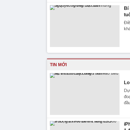
Bí
tu
Điề
kh
TIN MỚI
Lo
Dự
đoạ
đầu
iP