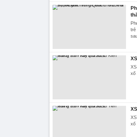
Ph
th
Phụ
trẻ
sau
XS
XSK
xổ 
XS
XST
xổ 