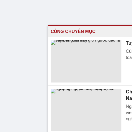
CÙNG CHUYÊN MỤC
Tu
Cùn
toá
Ch
Na
Ngà
viê
ngh