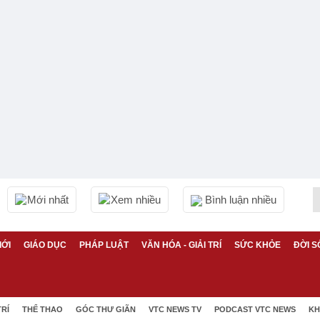
Mới nhất
Xem nhiều
Bình luận nhiều
IỚI
GIÁO DỤC
PHÁP LUẬT
VĂN HÓA - GIẢI TRÍ
SỨC KHỎE
ĐỜI S
TRÍ
THỂ THAO
GÓC THƯ GIÃN
VTC NEWS TV
PODCAST VTC NEWS
KH