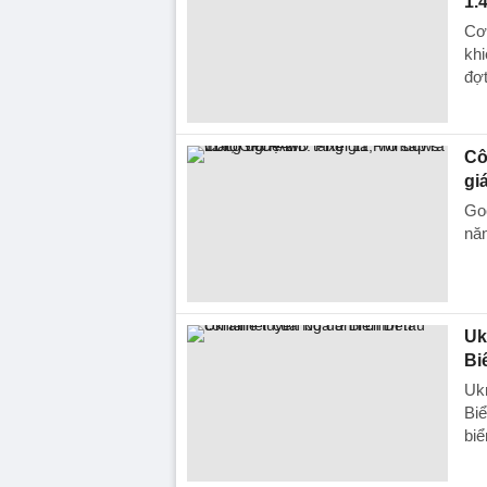
1.
Cơn
khi
đợt
Cô
gi
Goo
năn
Uk
Bi
Ukr
Biể
bi