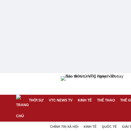
THỜI SỰ
VTC NEWS TV
KINH TẾ
THỂ THAO
THẾ G
CHÍNH TRỊ XÃ HỘI
KINH TẾ
QUỐC TẾ
GIẢI 