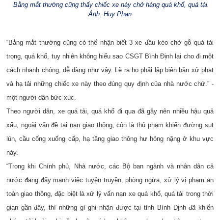
Bằng mắt thường cũng thấy chiếc xe này chở hàng quá khổ, quá tải.
Ảnh: Huy Phan
“Bằng mắt thường cũng có thể nhận biết 3 xe đầu kéo chở gỗ quá tải
trọng, quá khổ, tuy nhiên không hiểu sao CSGT Bình Định lại cho đi một
cách nhanh chóng, dễ dàng như vậy. Lẽ ra họ phải lập biên bản xử phạt
và hạ tải những chiếc xe này theo đúng quy định của nhà nước chứ.” -
một người dân bức xúc.
Theo người dân, xe quá tải, quá khổ đi qua đã gây nên nhiều hậu quả
xấu, ngoài vấn đề tai nạn giao thông, còn là thủ phạm khiến đường
sụt
lún,
cầu cống xuống cấp, hạ tầng giao thông hư hỏng nặng ở khu vực
này.
“Trong khi Chính phủ, Nhà nước, các Bộ ban ngành và nhân dân cả
nước đang đẩy mạnh việc tuyên truyền, phòng ngừa, xử lý vi phạm an
toàn giao thông, đặc biệt là xử lý vấn nạn xe quá khổ, quá tải trong thời
gian gần đây, thì những gì ghi nhận được tại tỉnh Bình Định đã khiến