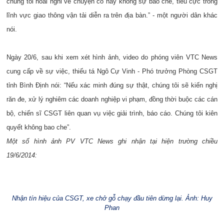
chúng tôi hoài nghi về chuyện có hay không sự bao che, tiêu cực trong
lĩnh vực giao thông vận tải diễn ra trên địa bàn.” - một người dân khác
nói.
Ngày 20/6, sau khi xem xét hình ảnh, video do phóng viên VTC News
cung cấp về sự việc, thiếu tá Ngô Cự Vinh - Phó trưởng Phòng CSGT
tỉnh Bình Định nói: “Nếu xác minh đúng sự thật, chúng tôi sẽ kiến nghị
răn đe, xử lý nghiêm các doanh nghiệp vi phạm, đồng thời buộc các cán
bộ, chiến sĩ CSGT liên quan vụ việc giải trình, báo cáo. Chúng tôi kiên
quyết không bao che”.
Một số hình ảnh PV VTC News ghi nhận tại hiện trường chiều
19/6/2014:
Nhận tín hiệu của CSGT, xe chở gỗ chạy đầu tiên dừng lại. Ảnh: Huy
Phan