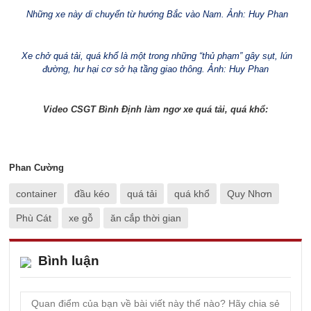
Những xe này di chuyển từ hướng Bắc vào Nam. Ảnh: Huy Phan
Xe chở quá tải, quá khổ là một trong những “thủ phạm” gây sụt, lún
đường, hư hại cơ sở hạ tầng giao thông. Ảnh: Huy Phan
Video CSGT Bình Định làm ngơ xe quá tải, quá khổ:
Phan Cường
container
đầu kéo
quá tải
quá khổ
Quy Nhơn
Phù Cát
xe gỗ
ăn cắp thời gian
Bình luận