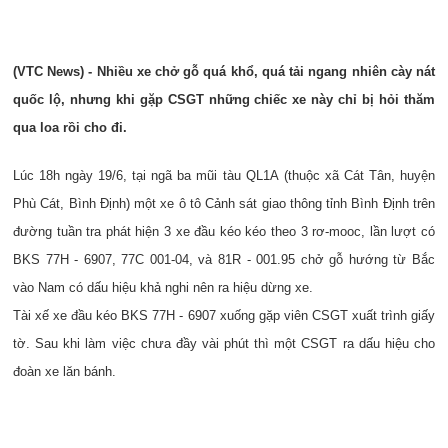
(VTC News) - Nhiều xe chở gỗ quá khổ, quá tải ngang nhiên cày nát
quốc lộ, nhưng khi gặp CSGT những chiếc xe này chỉ bị hỏi thăm
qua loa rồi cho đi.
Lúc 18h ngày 19/6, tại ngã ba mũi tàu
QL1A
(thuộc xã Cát Tân, huyện
Phù Cát, Bình Định) một xe ô tô Cảnh sát giao thông tỉnh Bình Định trên
đường tuần tra phát hiện 3 xe đầu kéo kéo theo 3 rơ-mooc, lần lượt có
BKS 77H - 6907, 77C 001-04, và 81R - 001.95 chở gỗ hướng từ Bắc
vào Nam có dấu hiệu khả nghi nên ra hiệu dừng xe.
Tài xế xe đầu kéo BKS 77H - 6907 xuống gặp viên CSGT xuất trình giấy
tờ. Sau khi làm việc chưa đầy vài phút thì một CSGT ra dấu hiệu cho
đoàn xe lăn bánh.