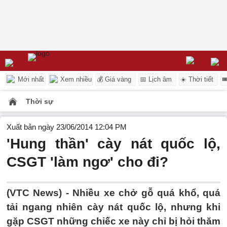
Mới nhất
Xem nhiều
💰 Giá vàng
📅 Lịch âm
☀️ Thời tiết

Thời sự
Xuất bản ngày 23/06/2014 12:04 PM
'Hung thần' cày nát quốc lộ,
CSGT 'làm ngơ' cho đi?
(VTC News) - Nhiều xe chở gỗ quá khổ, quá
tải ngang nhiên cày nát quốc lộ, nhưng khi
gặp CSGT những chiếc xe này chỉ bị hỏi thăm