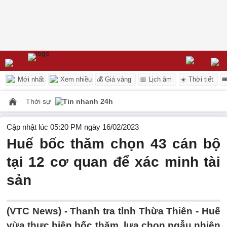
Mới nhất
Xem nhiều
💰 Giá vàng
📅 Lịch âm
☀️ Thời tiết

Thời sự
Tin nhanh 24h
Cập nhật lúc 05:20 PM ngày 16/02/2023
Huế bốc thăm chọn 43 cán bộ
tại 12 cơ quan để xác minh tài
sản
(VTC News) -
Thanh tra tỉnh Thừa Thiên - Huế
vừa thực hiện bốc thăm, lựa chọn ngẫu nhiên