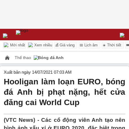
Mới nhất
Xem nhiều
💰 Giá vàng
📅 Lịch âm
☀️ Thời tiết

Thể thao
Bóng đá Anh
Xuất bản ngày 14/07/2021 07:03 AM
Hooligan làm loạn EURO, bóng
đá Anh bị phạt nặng, hết cửa
đăng cai World Cup
(VTC News) -
Các cổ động viên Anh tạo nên
hình ảnh xấu xí ở EURO 2020, đặc biệt trong