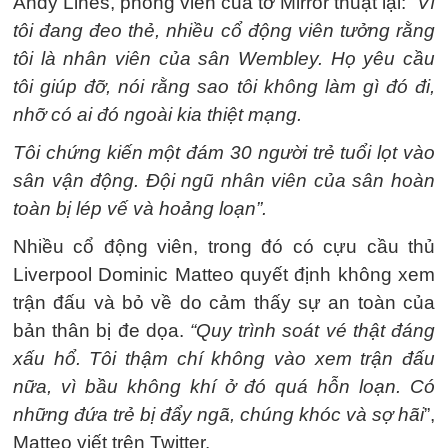
Andy Lines, phóng viên của tờ Mirror thuật lại:
“Vì
tôi đang đeo thẻ, nhiều cổ động viên tưởng rằng
tôi là nhân viên của sân Wembley. Họ yêu cầu
tôi giúp đỡ, nói rằng sao tôi không làm gì đó đi,
nhỡ có ai đó ngoài kia thiệt mạng.
Tôi chứng kiến một đám 30 người trẻ tuổi lọt vào
sân vận động. Đội ngũ nhân viên của sân hoàn
toàn bị lép vế và hoảng loạn”.
Nhiều cổ động viên, trong đó có cựu cầu thủ
Liverpool Dominic Matteo quyết định không xem
trận đấu và bỏ về do cảm thấy sự an toàn của
bản thân bị đe dọa.
“Quy trình soát vé thật đáng
xấu hổ. Tôi thậm chí không vào xem trận đấu
nữa, vì bầu không khí ở đó quá hỗn loạn. Có
những đứa trẻ bị đẩy ngã, chúng khóc và sợ hãi
”,
Matteo viết trên Twitter.