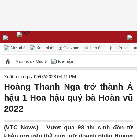
Mới nhất
Xem nhiều
💰 Giá vàng
📅 Lịch âm
☀️ Thời tiết

Văn hóa - Giải trí
Hoa hậu
Xuất bản ngày 05/02/2023 04:11 PM
Hoàng Thanh Nga trở thành Á
hậu 1 Hoa hậu quý bà Hoàn vũ
2022
(VTC News) -
Vượt qua 98 thí sinh đến từ
khắp nơi trên thế giới, nữ doanh nhân Hoàng