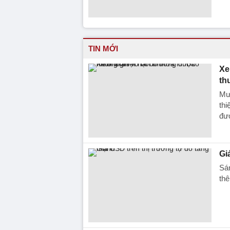
TIN MỚI
Xe
th
Mưa
thi
đượ
Gi
Sá
thê