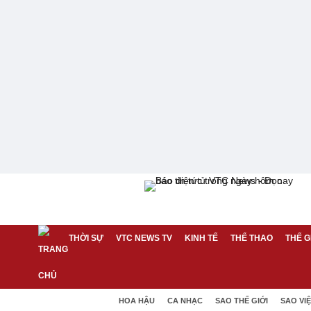
THỜI SỰ
VTC NEWS TV
KINH TẾ
THỂ THAO
THẾ G
HOA HẬU
CA NHẠC
SAO THẾ GIỚI
SAO VI