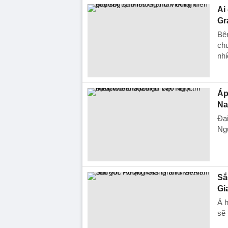
Ai
Gr
Bên
chu
nhi
Áp
Na
Đại
Ng
Sắ
Gi
Á 
sẽ 