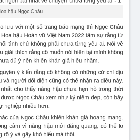
oa hậu Ngọc Châu
ao lưu với một số trang báo mạng thì Ngọc Châu
ợc. Hoa hậu Hoàn vũ Việt Nam 2022 tâm sự rằng từ
mối tình chứ không phải chưa từng yêu ai. Nói về
u giải thích rằng cô muốn nói hiện tại mình không
 chưa đủ ý nên khiến khán giả hiểu nhầm.
guyên ý kiến rằng cô không có những cử chỉ dịu
 và người đối diện cũng có thể nhận ra điều này.
 nhất cho thấy nàng hậu chưa hẹn hò trong thời
ua được Ngọc Châu xem như kỷ niệm đẹp, còn bây
sự nghiệp nhiều hơn.
ế khác của Ngọc Châu khiến khán giả hoang mang.
ông cảm vì nàng hậu mới đăng quang, có thể lo
g rõ ý và gây khó hiểu mà thôi.