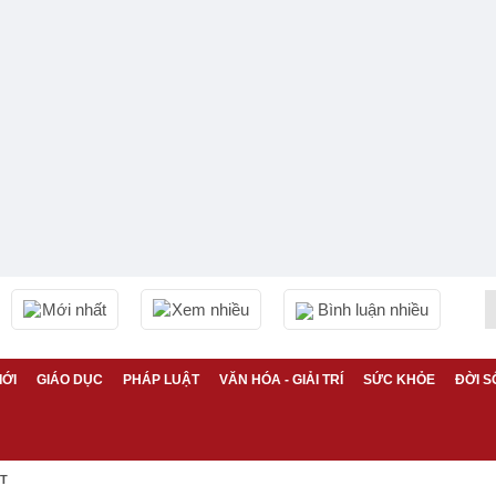
Mới nhất
Xem nhiều
Bình luận nhiều
IỚI
GIÁO DỤC
PHÁP LUẬT
VĂN HÓA - GIẢI TRÍ
SỨC KHỎE
ĐỜI S
ỆT