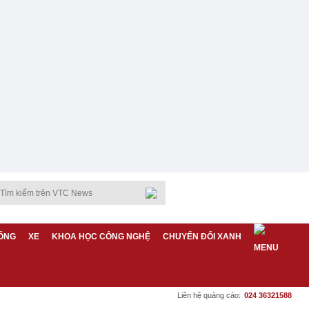
ỐNG
XE
KHOA HỌC CÔNG NGHỆ
CHUYỂN ĐỔI XANH
Liên hệ quảng cáo:
024 36321588