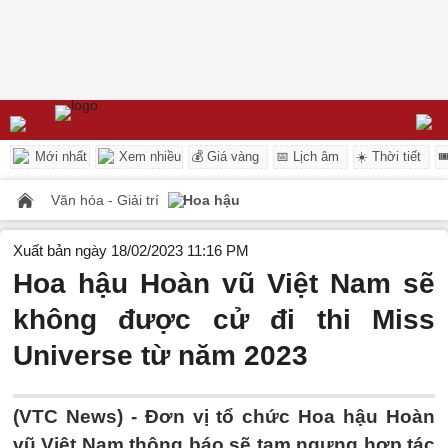
Mới nhất
Xem nhiều
💰 Giá vàng
📅 Lịch âm
☀️ Thời tiết

Văn hóa - Giải trí
Hoa hậu
Xuất bản ngày 18/02/2023 11:16 PM
Hoa hậu Hoàn vũ Việt Nam sẽ
không được cử đi thi Miss
Universe từ năm 2023
(VTC News) -
Đơn vị tổ chức Hoa hậu Hoàn
vũ Việt Nam thông báo sẽ tạm ngưng hợp tác