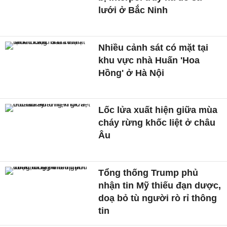
lưới ở Bắc Ninh
Nhiều cảnh sát có mặt tại
khu vực nhà Huấn 'Hoa
Hồng' ở Hà Nội
Lốc lửa xuất hiện giữa mùa
cháy rừng khốc liệt ở châu
Âu
Tổng thống Trump phủ
nhận tin Mỹ thiếu đạn dược,
doạ bỏ tù người rò rỉ thông
tin