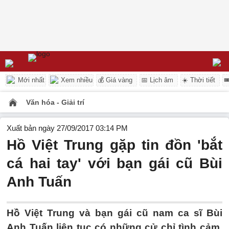
Mới nhất
Xem nhiều
💰 Giá vàng
📅 Lịch âm
☀️ Thời tiết

Văn hóa - Giải trí
Xuất bản ngày 27/09/2017 03:14 PM
Hồ Việt Trung gặp tin đồn 'bắt
cá hai tay' với bạn gái cũ Bùi
Anh Tuấn
Hồ Việt Trung và bạn gái cũ nam ca sĩ Bùi
Anh Tuấn liên tục có những cử chỉ tình cảm,