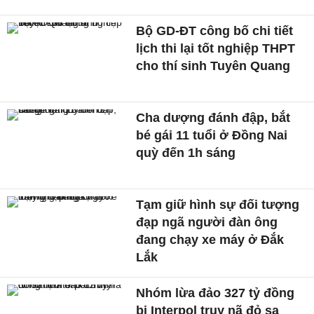
Bộ GD-ĐT công bố chi tiết
lịch thi lại tốt nghiệp THPT
cho thí sinh Tuyên Quang
Cha dượng đánh đập, bắt
bé gái 11 tuổi ở Đồng Nai
quỳ đến 1h sáng
Tạm giữ hình sự đối tượng
đạp ngã người đàn ông
đang chạy xe máy ở Đắk
Lắk
Nhóm lừa đảo 327 tỷ đồng
bị Interpol truy nã đỏ sa