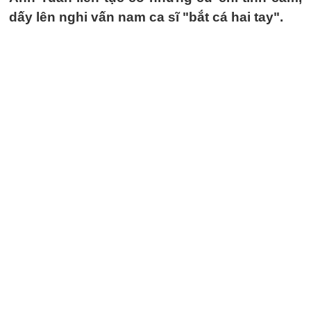
dấy lên nghi vấn nam ca sĩ "bắt cá hai tay".