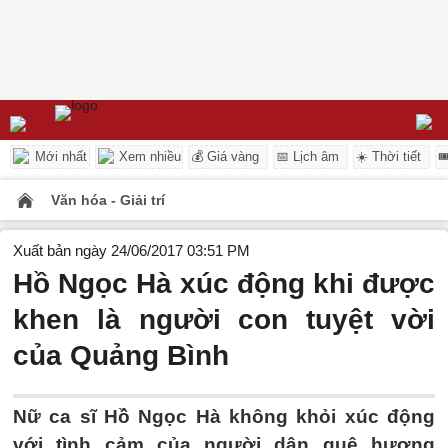
Mới nhất
Xem nhiều
💰 Giá vàng
📅 Lịch âm
☀️ Thời tiết

Văn hóa - Giải trí
Xuất bản ngày 24/06/2017 03:51 PM
Hồ Ngọc Hà xúc động khi được
khen là người con tuyệt vời
của Quảng Bình
Nữ ca sĩ Hồ Ngọc Hà không khỏi xúc động
với tình cảm của người dân quê hương