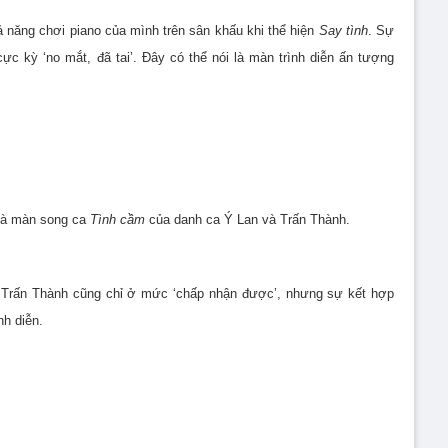
 năng chơi piano của mình trên sân khấu khi thể hiện
Say tình
. Sự
c kỳ ‘no mắt, đã tai’. Đây có thể nói là màn trình diễn ấn tượng
 là màn song ca
Tình cầm
của danh ca Ý Lan và Trấn Thành.
 Trấn Thành cũng chỉ ở mức ‘chấp nhận được’, nhưng sự kết hợp
nh diễn.