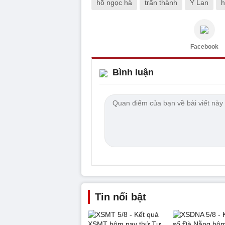
hồ ngọc hà
trấn thành
Ý Lan
h
Facebook
Bình luận
Tin nổi bật