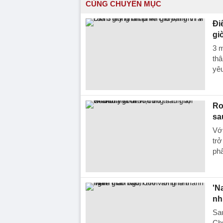
CÙNG CHUYÊN MỤC
Đi
gi
3 m
thâ
yêu
Ro
sa
Vớ
trở
ph
'N
nh
Sau
Ch