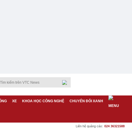
ỐNG
XE
KHOA HỌC CÔNG NGHỆ
CHUYỂN ĐỔI XANH
Liên hệ quảng cáo:
024 36321588