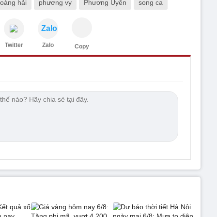
oàng hải
phương vy
Phương Uyên
song ca
Zalo
Twitter
Zalo
Copy