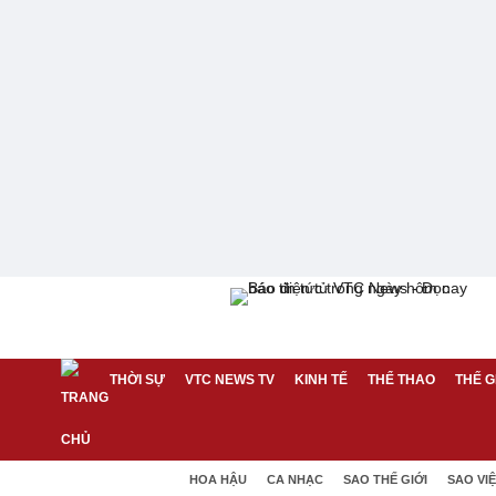
THỜI SỰ
VTC NEWS TV
KINH TẾ
THỂ THAO
THẾ G
HOA HẬU
CA NHẠC
SAO THẾ GIỚI
SAO VI