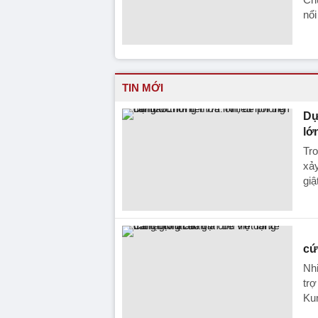
nổi
TIN MỚI
Dự
lớ
Tro
xảy
giậ
cứ
Nhi
trợ
Ku