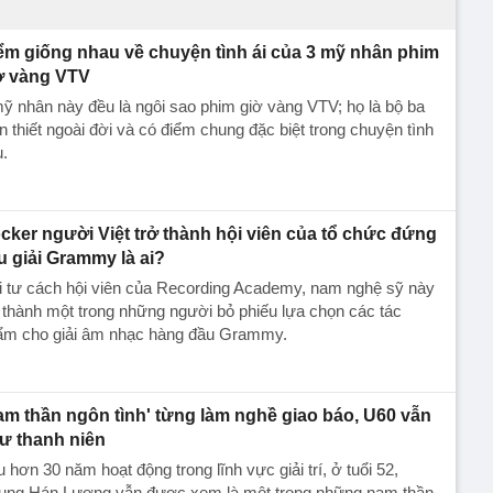
ểm giống nhau về chuyện tình ái của 3 mỹ nhân phim
ờ vàng VTV
ỹ nhân này đều là ngôi sao phim giờ vàng VTV; họ là bộ ba
n thiết ngoài đời và có điểm chung đặc biệt trong chuyện tình
.
cker người Việt trở thành hội viên của tổ chức đứng
u giải Grammy là ai?
i tư cách hội viên của Recording Academy, nam nghệ sỹ này
 thành một trong những người bỏ phiếu lựa chọn các tác
ẩm cho giải âm nhạc hàng đầu Grammy.
am thần ngôn tình' từng làm nghề giao báo, U60 vẫn
ư thanh niên
 hơn 30 năm hoạt động trong lĩnh vực giải trí, ở tuổi 52,
ung Hán Lương vẫn được xem là một trong những nam thần