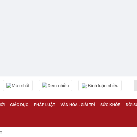
Mới nhất
Xem nhiều
Bình luận nhiều
IỚI
GIÁO DỤC
PHÁP LUẬT
VĂN HÓA - GIẢI TRÍ
SỨC KHỎE
ĐỜI S
ỆT