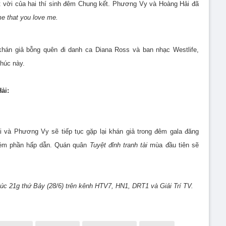
ệt vời của hai thí sinh đêm Chung kết. Phương Vy và Hoàng Hải đã
e that you love me.
hán giả bỗng quên đi danh ca Diana Ross và ban nhạc Westlife,
húc này.
ải:
i và Phương Vy sẽ tiếp tục gặp lại khán giả trong đêm gala đăng
kém phần hấp dẫn. Quán quân
Tuyệt đỉnh tranh tài
mùa đầu tiên sẽ
 lúc 21g thứ Bảy (28/6) trên kênh HTV7, HN1, DRT1 và Giải Trí TV.