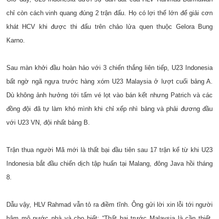
chỉ còn cách vinh quang đúng 2 trận đấu. Họ có lợi thế lớn để giải cơn
khát HCV khi được thi đấu trên chảo lửa quen thuộc Gelora Bung
Karno.
Sau màn khởi đầu hoàn hảo với 3 chiến thắng liên tiếp, U23 Indonesia
bất ngờ ngã ngựa trước hàng xóm U23 Malaysia ở lượt cuối bảng A.
Dù không ảnh hưởng tới tấm vé lọt vào bán kết nhưng Patrich và các
đồng đội đã tự làm khó mình khi chỉ xếp nhì bảng và phải đương đầu
với U23 VN, đội nhất bảng B.
Trận thua người Mã mới là thất bại đầu tiên sau 17 trận kể từ khi U23
Indonesia bắt đầu chiến dịch tập huấn tại Malang, đông Java hồi tháng
8.
Dẫu vậy, HLV Rahmad vẫn tỏ ra điềm tĩnh. Ông gửi lời xin lỗi tới người
hâm mộ nước nhà và cho biết: “Thất bại trước Malaysia là cần thiết.