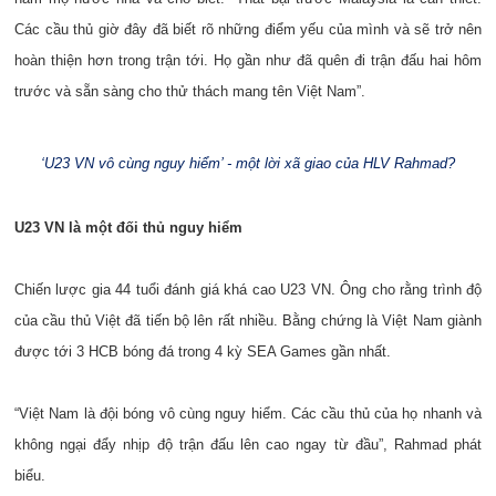
Các cầu thủ giờ đây đã biết rõ những điểm yếu của mình và sẽ trở nên
hoàn thiện hơn trong trận tới. Họ gần như đã quên đi trận đấu hai hôm
trước và sẵn sàng cho thử thách mang tên Việt Nam”.
‘U23 VN vô cùng nguy hiểm’ - một lời xã giao của HLV Rahmad?
U23 VN là một đối thủ nguy hiểm
Chiến lược gia 44 tuổi đánh giá khá cao U23 VN. Ông cho rằng trình độ
của cầu thủ Việt đã tiến bộ lên rất nhiều. Bằng chứng là Việt Nam giành
được tới 3 HCB bóng đá trong 4 kỳ SEA Games gần nhất.
“Việt Nam là đội bóng vô cùng nguy hiểm. Các cầu thủ của họ nhanh và
không ngại đẩy nhịp độ trận đấu lên cao ngay từ đầu”, Rahmad phát
biểu.