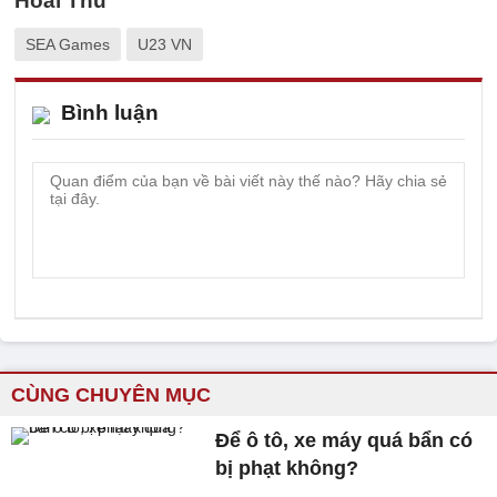
Hoài Thu
SEA Games
U23 VN
Bình luận
CÙNG CHUYÊN MỤC
Để ô tô, xe máy quá bẩn có
bị phạt không?