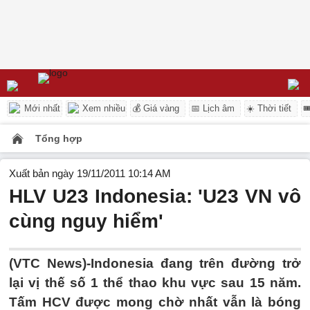
Mới nhất
Xem nhiều
💰 Giá vàng
📅 Lịch âm
☀️ Thời tiết

Tổng hợp
Xuất bản ngày 19/11/2011 10:14 AM
HLV U23 Indonesia: 'U23 VN vô
cùng nguy hiểm'
(VTC News)-Indonesia đang trên đường trở
lại vị thế số 1 thể thao khu vực sau 15 năm.
Tấm HCV được mong chờ nhất vẫn là bóng