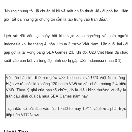
“Nhưng chúng tôi đã chuẩn bị kỹ về mặt chiến thuật để đối phó họ. Hiện
giờ, tất cả những gì chúng tôi cần là tập trung vào trận đấu.”.
Lịch sử đối đầu tại ngày hội khu vực đang nghiêng về phía người
Indonesia khi họ thắng 4, hòa 1 thua 2 trước Việt Nam. Lần cuối hai đội
gặp gỡ là tại vòng bảng SEA Games 23. Khi đó, U23 Việt Nam đã chắc
suất vào bán kết và tung đội hình dự bị gặp U23 Indonesia (thua 0-1).
Vé trận bán kết thứ hai giữa U23 Indonesia và U23 Việt Nam tăng.
Hiện vé rẻ nhất là khoảng 120 nghìn VNĐ và đắt nhất khoảng 2,4 triệu
VNĐ.
Theo lý giải của ban tổ chức, đó là điều bình thường vì đây là
trận cầu đinh của cả mùa SEA Games năm nay.
Trận đấu sẽ bắt đầu vào lúc 19h30 tối nay 19/11 và được phát trực
tiếp trên VTC News.