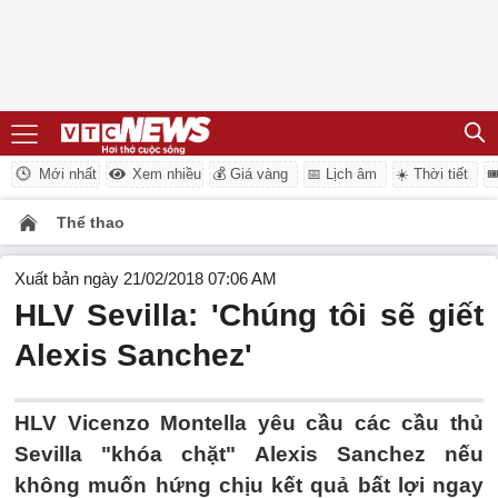
Mới nhất
Xem nhiều
💰 Giá vàng
📅 Lịch âm
☀️ Thời tiết

Thể thao
Xuất bản ngày 21/02/2018 07:06 AM
HLV Sevilla: 'Chúng tôi sẽ giết
Alexis Sanchez'
HLV Vicenzo Montella yêu cầu các cầu thủ
Sevilla "khóa chặt" Alexis Sanchez nếu
không muốn hứng chịu kết quả bất lợi ngay