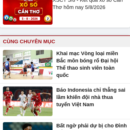
XSCT 5/8 - Kết quả xổ số Cần
Thơ hôm nay 5/8/2026
CÙNG CHUYÊN MỤC
Khai mạc Vòng loại miền
Bắc môn bóng rổ Đại hội
Thể thao sinh viên toàn
quốc
Báo Indonesia chỉ thẳng sai
lầm khiến đội nhà thua
tuyển Việt Nam
Bất ngờ phải dự bị cho Đình