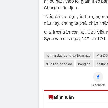
nhiều bậc, theo tôi giảm ít số 
Chung nhận định.
“Nếu đá với đội yếu hơn, họ muố
đấu này, chúng ta phải chấp nhận 
Ở 2 lượt trận còn lại, U23 Việt
Syria vào các ngày 14/1 và 17/1.
lich thi dau bong da hom nay
Mai Đứ
truc tiep bong da
bong da
tin tuc
Facebook
Bình luận