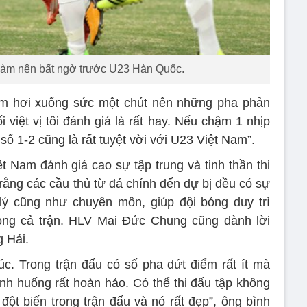
làm nên bất ngờ trước U23 Hàn Quốc.
am
hơi xuống sức một chút nên những pha phản
việt vị tôi đánh giá là rất hay. Nếu chậm 1 nhịp
số 1-2 cũng là rất tuyệt vời với U23 Việt Nam”.
t Nam đánh giá cao sự tập trung và tinh thần thi
ằng các cầu thủ từ đá chính đến dự bị đều có sự
lý cũng như chuyên môn, giúp đội bóng duy trì
trong cả trận. HLV Mai Đức Chung cũng dành lời
 Hải.
húc. Trong trận đấu có số pha dứt điểm rất ít mà
ình huống rất hoàn hảo. Có thể thi đấu tập không
ột biến trong trận đấu và nó rất đẹp”, ông bình