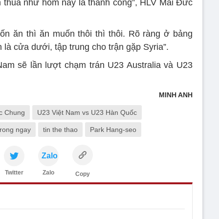
bàn thua như hôm nay là thành công”, HLV Mai Đức
n ăn thì ăn muốn thôi thì thôi. Rõ ràng ở bảng
là cửa dưới, tập trung cho trận gặp Syria”.
 Nam sẽ lần lượt chạm trán U23 Australia và U23
MINH ANH
c Chung
U23 Việt Nam vs U23 Hàn Quốc
 trong ngay
tin the thao
Park Hang-seo
Zalo
Twitter
Zalo
Copy