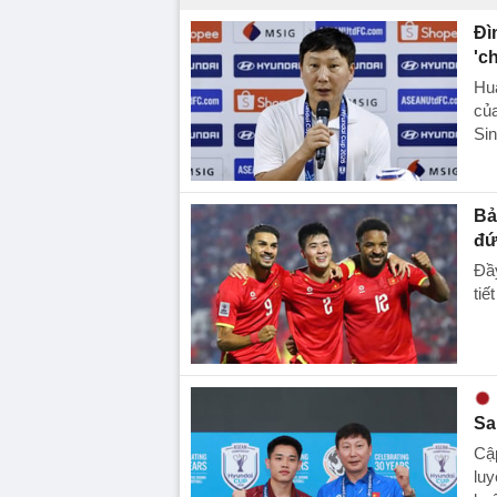
Đì
'c
Huấ
của
Sin
Bả
đứ
Đầ
tiế
Sa
Cập
luy