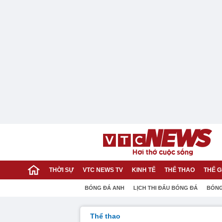
THỜI SỰ
VTC NEWS TV
KINH TẾ
THỂ THAO
THẾ G
BÓNG ĐÁ ANH
LỊCH THI ĐẤU BÓNG ĐÁ
BÓNG
Thể thao