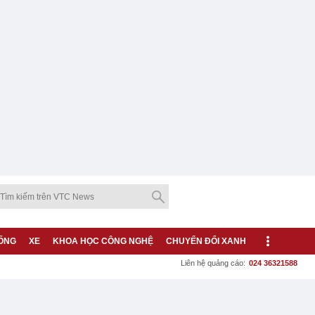
ỐNG
XE
KHOA HỌC CÔNG NGHỆ
CHUYỂN ĐỔI XANH
Liên hệ quảng cáo:
024 36321588