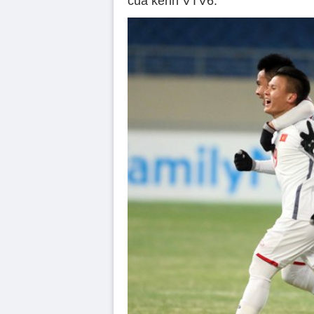
của kênh VTV6.