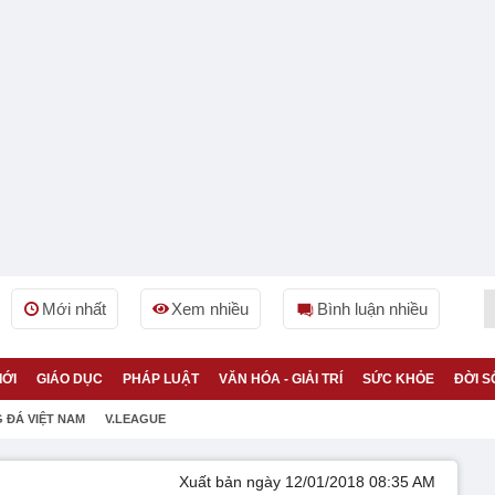
Mới nhất
Xem nhiều
Bình luận nhiều
IỚI
GIÁO DỤC
PHÁP LUẬT
VĂN HÓA - GIẢI TRÍ
SỨC KHỎE
ĐỜI S
 ĐÁ VIỆT NAM
V.LEAGUE
Xuất bản ngày 12/01/2018 08:35 AM