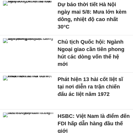
Dự báo thời tiết Hà Nội
ngày mai 5/8: Mưa lớn kèm
dông, nhiệt độ cao nhất
30°C
Chủ tịch Quốc hội: Ngành
Ngoại giao cần tiên phong
hút các dòng vốn thế hệ
mới
Phát hiện 13 hài cốt liệt sĩ
tại nơi diễn ra trận chiến
đấu ác liệt năm 1972
HSBC: Việt Nam là điểm đến
FDI hấp dẫn hàng đầu thế
giới