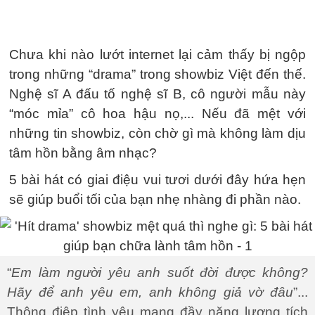
Chưa khi nào lướt internet lại cảm thấy bị ngộp
trong những “drama” trong showbiz Việt đến thế.
Nghệ sĩ A đấu tố nghệ sĩ B, cô người mẫu này
“móc mỉa” cô hoa hậu nọ,... Nếu đã mệt với
những tin showbiz, còn chờ gì mà không làm dịu
tâm hồn bằng âm nhạc?
5 bài hát có giai điệu vui tươi dưới đây hứa hẹn
sẽ giúp buổi tối của bạn nhẹ nhàng đi phần nào.
“
Em làm người yêu anh suốt đời được không?
Hãy để anh yêu em, anh không giả vờ đâu
”...
Thông điệp tình yêu mang đầy năng lượng tích