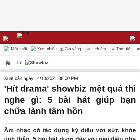
Mới nhất
Xem nhiều
💰 Giá vàng
📅 Lịch âm
☀️ Thời tiết

Trẻ
Showbiz
Xuất bản ngày 14/10/2021 08:00 PM
'Hít drama' showbiz mệt quá thì
nghe gì: 5 bài hát giúp bạn
chữa lành tâm hồn
Âm nhạc có tác dụng kỳ diệu với sức khỏe
tinh thần, 5 bài hát dưới đây với giai điệu nhẹ