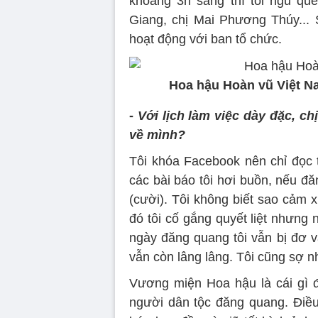
khoảng 3h sáng thì tôi ngủ q
Giang, chị Mai Phương Thúy... 
hoạt động với ban tổ chức.
Hoa hậu Hoàn vũ Việt Na
-
Với lịch làm việc dày đặc, ch
về mình?
Tôi khóa Facebook nên chỉ đọc t
các bài báo tôi hơi buồn, nếu đ
(cười). Tôi không biết sao cảm x
đó tôi cố gắng quyết liệt nhưng 
ngày đăng quang tôi vẫn bị đơ và 
vẫn còn lâng lâng. Tôi cũng sợ n
Vương miện Hoa hậu là cái gì đ
người dân tộc đăng quang. Điều 