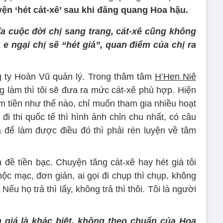
ện ‘hét cát-xê’ sau khi đăng quang Hoa hậu.
a cuộc đời chị sang trang, cát-xê cũng không
e ngại chị sẽ “hét giá”, quan điểm của chị ra
ng ty Hoàn Vũ quản lý. Trong thâm tâm
H’Hen Niê
ng làm thì tôi sẽ đưa ra mức cát-xê phù hợp. Hiện
ếm tiền như thế nào, chỉ muốn tham gia nhiều hoạt
đi thi quốc tế thì hình ảnh chỉn chu nhất, có câu
để làm được điều đó thì phải rèn luyện về tâm
đề tiền bạc. Chuyện tăng cát-xê hay hét giá tôi
mộc mạc, đơn giản, ai gọi đi chụp thì chụp, không
Nếu họ trả thì lấy, không trả thì thôi. Tôi là người
 giá là khác biệt, không theo chuẩn của Hoa