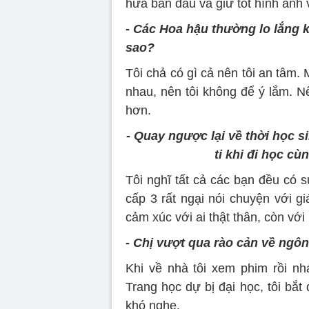
hứa ban đầu và giữ tốt hình ảnh 
-
Các Hoa hậu thường lo lắng kh
sao?
Tôi chả có gì cả nên tôi an tâm.
nhau, nên tôi không để ý lắm. Nế
hơn.
- Quay ngược lại về thời học 
ti khi đi học cù
Tôi nghĩ tất cả các bạn đều có 
cấp 3 rất ngại nói chuyện với giá
cảm xúc với ai thật thân, còn với 
-
Chị vượt qua rào cản về ngô
Khi về nhà tôi xem phim rồi nh
Trang học dự bị đại học, tôi bắt
khó nghe.