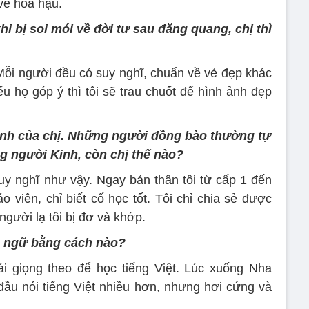
về hoa hậu.
i bị soi mói về đời tư sau đăng quang, chị thì
 Mỗi người đều có suy nghĩ, chuẩn về vẻ đẹp khác
u họ góp ý thì tôi sẽ trau chuốt để hình ảnh đẹp
sinh của chị. Những người đồng bào thường tự
ng người Kinh, còn chị thế nào?
suy nghĩ như vậy. Ngay bản thân tôi từ cấp 1 đến
o viên, chỉ biết cố học tốt. Tôi chỉ chia sẻ được
người lạ tôi bị đơ và khớp.
n ngữ bằng cách nào?
ái giọng theo để học tiếng Việt. Lúc xuống Nha
 đầu nói tiếng Việt nhiều hơn, nhưng hơi cứng và