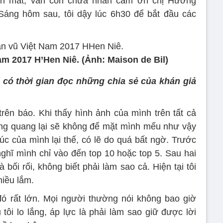
uên mất, vẫn còn chưa nhắn cảm ơn chị Hương
Sáng hôm sau, tôi dậy lúc 6h30 để bắt đầu các
m 2017 H’Hen Niê. (Ảnh: Maison de Bil)
ị có thời gian đọc những chia sẻ của khán giả
rên báo. Khi thấy hình ảnh của mình trên tất cả
ăng quang lại sẽ không để mặt mình mếu như vậy
úc của mình lại thế, có lẽ do quá bất ngờ. Trước
nghĩ mình chỉ vào đến top 10 hoặc top 5. Sau hai
bối rối, không biết phải làm sao cả. Hiện tại tôi
hiều lắm.
ó rất lớn. Mọi người thường nói không bao giờ
tôi lo lắng, áp lực là phải làm sao giữ được lời