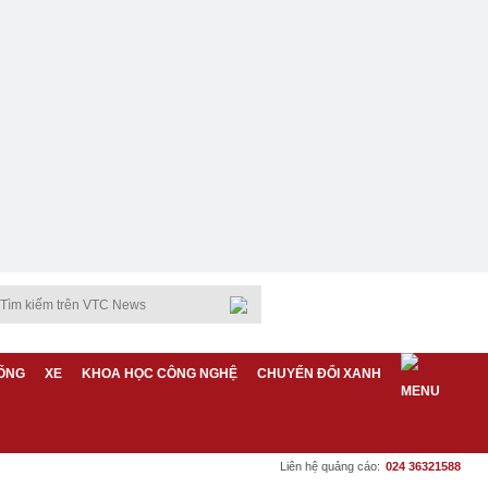
ỐNG
XE
KHOA HỌC CÔNG NGHỆ
CHUYỂN ĐỔI XANH
Liên hệ quảng cáo:
024 36321588