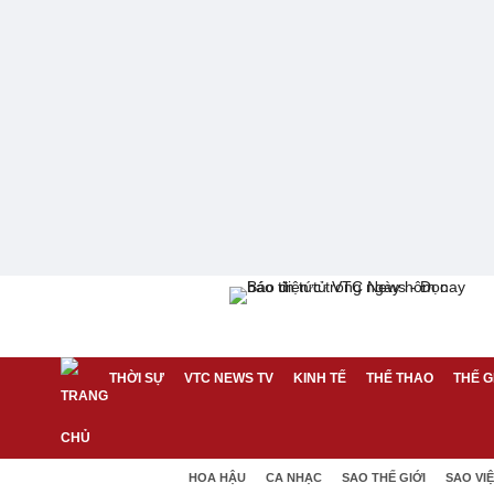
THỜI SỰ
VTC NEWS TV
KINH TẾ
THỂ THAO
THẾ G
HOA HẬU
CA NHẠC
SAO THẾ GIỚI
SAO VI