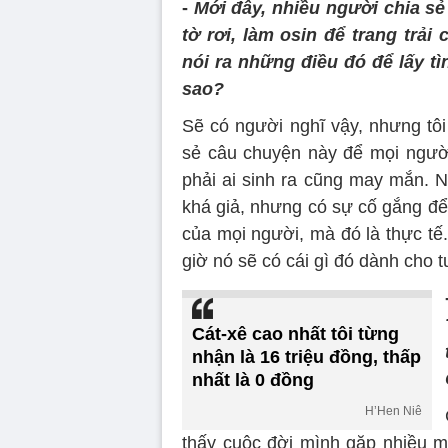
-
Mới đây, nhiều người chia sẻ 
tờ rơi, làm osin để trang trải
nói ra những điều đó để lấy tì
sao?
Sẽ có người nghĩ vậy, nhưng tôi 
sẻ câu chuyện này để mọi người
phải ai sinh ra cũng may mắn. N
khá giả, nhưng có sự cố gắng để 
của mọi người, mà đó là thực tế
giờ nó sẽ có cái gì đó dành cho t
Cát-xê cao nhất tôi từng
nhận là 16 triệu đồng, thấp
nhất là 0 đồng
H’Hen Niê
thấy cuộc đời mình gặp nhiều ma