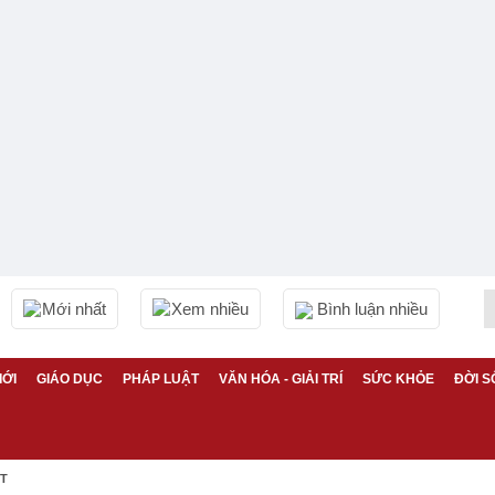
Mới nhất
Xem nhiều
Bình luận nhiều
IỚI
GIÁO DỤC
PHÁP LUẬT
VĂN HÓA - GIẢI TRÍ
SỨC KHỎE
ĐỜI S
ỆT