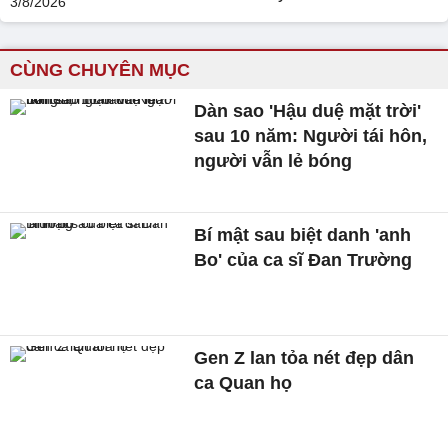
CÙNG CHUYÊN MỤC
Dàn sao 'Hậu duệ mặt trời'
sau 10 năm: Người tái hôn,
người vẫn lẻ bóng
Bí mật sau biệt danh 'anh
Bo' của ca sĩ Đan Trường
Gen Z lan tỏa nét đẹp dân
ca Quan họ