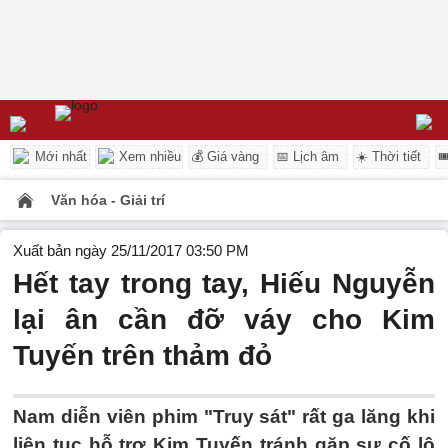
Mới nhất
Xem nhiều
💰 Giá vàng
📅 Lịch âm
☀️ Thời tiết

Văn hóa - Giải trí
Xuất bản ngày 25/11/2017 03:50 PM
Hết tay trong tay, Hiếu Nguyễn
lại ân cần đỡ váy cho Kim
Tuyến trên thảm đỏ
Nam diễn viên phim "Truy sát" rất ga lăng khi
liên tục hỗ trợ Kim Tuyến tránh gặp sự cố lộ