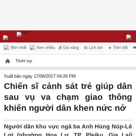
Mới nhất
Xem nhiều
💰 Giá vàng
📅 Lịch âm
☀️ Thời tiết

Thời sự
Xuất bản ngày 17/06/2017 04:26 PM
Chiến sĩ cảnh sát trẻ giúp dân
sau vụ va chạm giao thông
khiến người dân khen nức nở
Người dân khu vực ngã ba Anh Hùng Núp-Lê
Lợi (phường Hoa Lư, TP. Pleiku, Gia Lai)