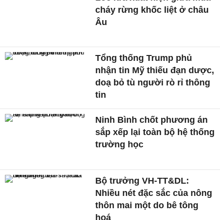
cháy rừng khốc liệt ở châu
Âu
Tổng thống Trump phủ
nhận tin Mỹ thiếu đạn dược,
doạ bỏ tù người rò rỉ thông
tin
Ninh Bình chốt phương án
sắp xếp lại toàn bộ hệ thống
trường học
Bộ trưởng VH-TT&DL:
Nhiều nét đặc sắc của nông
thôn mai một do bê tông
hoá