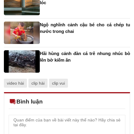
lóc
Ngộ nghĩnh cảnh cậu bé cho cá chép tu
nước trong chai
Hãi hùng cảnh đàn cá trê nhung nhúc bò
lên bờ kiếm ăn
video hài
clip hài
clip vui
Bình luận