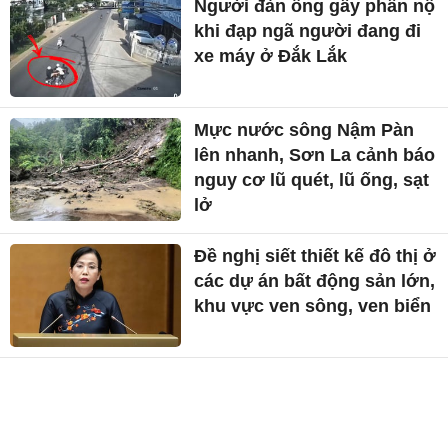
Người đàn ông gây phẫn nộ
khi đạp ngã người đang đi
xe máy ở Đắk Lắk
Mực nước sông Nậm Pàn
lên nhanh, Sơn La cảnh báo
nguy cơ lũ quét, lũ ống, sạt
lở
Đề nghị siết thiết kế đô thị ở
các dự án bất động sản lớn,
khu vực ven sông, ven biển