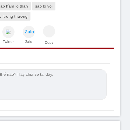
sập hầm lò than
sập lò vôi
bị trọng thương
Zalo
Twitter
Zalo
Copy