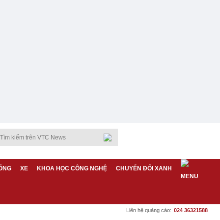
ỐNG
XE
KHOA HỌC CÔNG NGHỆ
CHUYỂN ĐỔI XANH
Liên hệ quảng cáo:
024 36321588