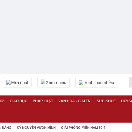
Mới nhất
Xem nhiều
Bình luận nhiều
IỚI
GIÁO DỤC
PHÁP LUẬT
VĂN HÓA - GIẢI TRÍ
SỨC KHỎE
ĐỜI S
G ĐẢNG
KỶ NGUYÊN VƯƠN MÌNH
GIẢI PHÓNG MIỀN NAM 30-4