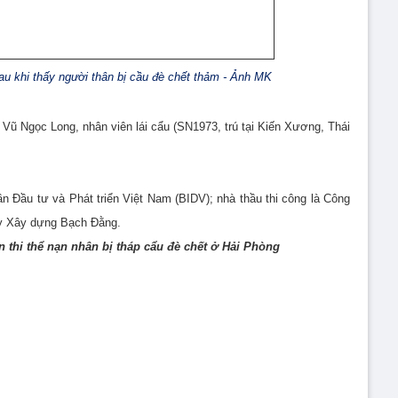
u khi thấy người thân bị cầu đè chết thảm - Ảnh MK
 Vũ Ngọc Long, nhân viên lái cẩu (SN1973, trú tại Kiến Xương, Thái
 Đầu tư và Phát triển Việt Nam (BIDV); nhà thầu thi công là Công
y Xây dựng Bạch Đằng.
 thi thể nạn nhân bị tháp cẩu đè chết ở Hải Phòng