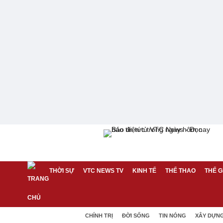
THỜI SỰ
VTC NEWS TV
KINH TẾ
THỂ THAO
THẾ G
CHÍNH TRỊ
ĐỜI SỐNG
TIN NÓNG
XÂY DỰN