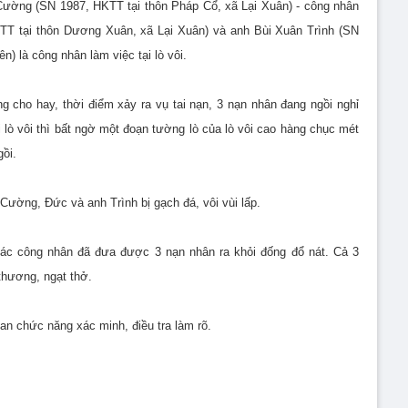
Cường (SN 1987, HKTT tại thôn Pháp Cổ, xã Lại Xuân) - công nhân
TT tại thôn Dương Xuân, xã Lại Xuân) và anh Bùi Xuân Trình (SN
 là công nhân làm việc tại lò vôi.
 cho hay, thời điểm xảy ra vụ tai nạn, 3 nạn nhân đang ngồi nghỉ
i lò vôi thì bất ngờ một đoạn tường lò của lò vôi cao hàng chục mét
gồi.
Cường, Đức và anh Trình bị gạch đá, vôi vùi lấp.
các công nhân đã đưa được 3 nạn nhân ra khỏi đống đổ nát. Cả 3
thương, ngạt thở.
an chức năng xác minh, điều tra làm rõ.