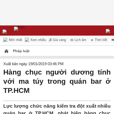
Mới nhất
Xem nhiều
💰 Giá vàng
📅 Lịch âm
☀️ Thời tiết

Pháp luật
Xuất bản ngày 19/01/2019 03:46 PM
Hàng chục người dương tính
với ma túy trong quán bar ở
TP.HCM
Lực lượng chức năng kiểm tra đột xuất nhiều
quán bar ở TP.HCM, phát hiện hàng chục