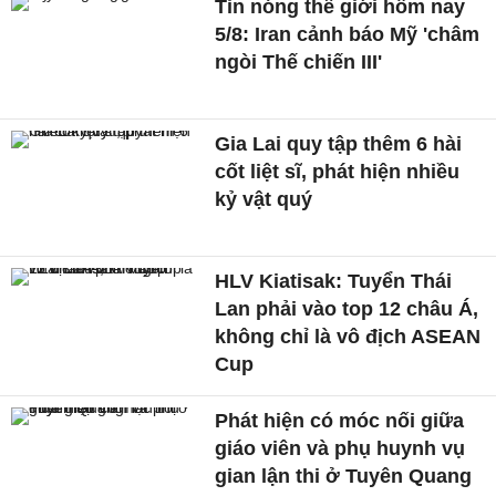
Tin nóng thế giới hôm nay
5/8: Iran cảnh báo Mỹ 'châm
ngòi Thế chiến III'
Gia Lai quy tập thêm 6 hài
cốt liệt sĩ, phát hiện nhiều
kỷ vật quý
HLV Kiatisak: Tuyển Thái
Lan phải vào top 12 châu Á,
không chỉ là vô địch ASEAN
Cup
Phát hiện có móc nối giữa
giáo viên và phụ huynh vụ
gian lận thi ở Tuyên Quang