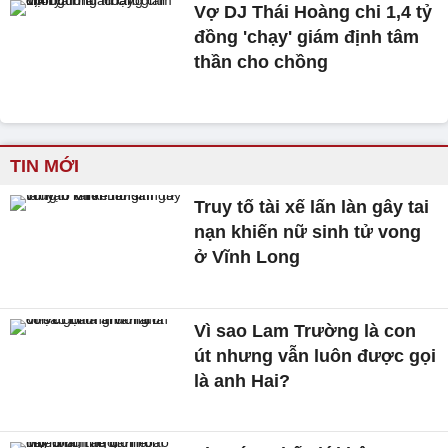
Vợ DJ Thái Hoàng chi 1,4 tỷ
đồng 'chạy' giám định tâm
thần cho chồng
TIN MỚI
Truy tố tài xế lấn làn gây tai
nạn khiến nữ sinh tử vong
ở Vĩnh Long
Vì sao Lam Trường là con
út nhưng vẫn luôn được gọi
là anh Hai?