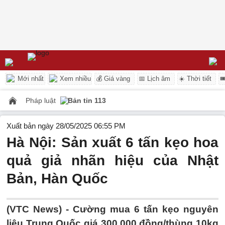
Mới nhất
Xem nhiều
💰 Giá vàng
📅 Lịch âm
☀️ Thời tiết

Pháp luật
Bản tin 113
Xuất bản ngày 28/05/2025 06:55 PM
Hà Nội: Sản xuất 6 tấn kẹo hoa
quả giả nhãn hiệu của Nhật
Bản, Hàn Quốc
(VTC News) -
Cường mua 6 tấn kẹo nguyên
liệu Trung Quốc giá 300.000 đồng/thùng 10kg