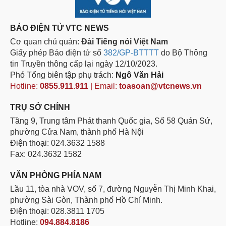
BÁO ĐIỆN TỬ VTC NEWS
Cơ quan chủ quản:
Đài Tiếng nói Việt Nam
Giấy phép Báo điện tử số
382/GP-BTTTT
do Bộ Thông
tin Truyền thông cấp lại ngày 12/10/2023.
Phó Tổng biên tập phụ trách:
Ngô Văn Hải
Hotline:
0855.911.911
| Email:
toasoan@vtcnews.vn
TRỤ SỞ CHÍNH
Tầng 9, Trung tâm Phát thanh Quốc gia, Số 58 Quán Sứ,
phường Cửa Nam, thành phố Hà Nội
Điện thoại: 024.3632 1588
Fax: 024.3632 1582
VĂN PHÒNG PHÍA NAM
Lầu 11, tòa nhà VOV, số 7, đường Nguyễn Thị Minh Khai,
phường Sài Gòn, Thành phố Hồ Chí Minh.
Điện thoại: 028.3811 1705
Hotline:
094.884.8186