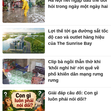
Hà Nội hết ngập đâu thể đòi
hỏi trong ngày một ngày hai
Lợi thế tới ga đường sắt tốc
độ cao và outlet hàng hiệu
của The Sunrise Bay
Clip bà ngồi thẫn thờ khi
'khối nghỉ hè' rời quê về
phố khiến dân mạng rưng
rưng
Giải đáp câu đố: Con gì
luôn phải nói dối?