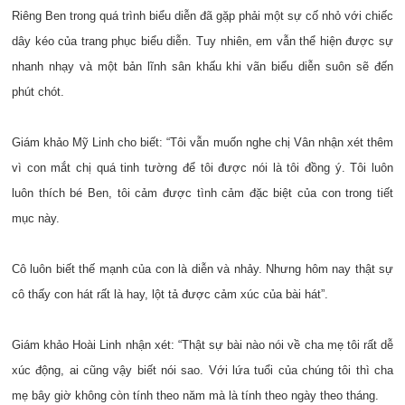
Riêng Ben trong quá trình biểu diễn đã gặp phải một sự cố nhỏ với chiếc
dây kéo của trang phục biểu diễn. Tuy nhiên, em vẫn thể hiện được sự
nhanh nhạy và một bản lĩnh sân khấu khi vãn biểu diễn suôn sẽ đến
phút chót.
Giám khảo Mỹ Linh cho biết: “Tôi vẫn muốn nghe chị Vân nhận xét thêm
vì con mắt chị quá tinh tường để tôi được nói là tôi đồng ý. Tôi luôn
luôn thích bé Ben, tôi cảm được tình cảm đặc biệt của con trong tiết
mục này.
Cô luôn biết thế mạnh của con là diễn và nhảy. Nhưng hôm nay thật sự
cô thấy con hát rất là hay, lột tả được cảm xúc của bài hát”.
Giám khảo Hoài Linh nhận xét: “Thật sự bài nào nói về cha mẹ tôi rất dễ
xúc động, ai cũng vậy biết nói sao. Với lứa tuổi của chúng tôi thì cha
mẹ bây giờ không còn tính theo năm mà là tính theo ngày theo tháng.