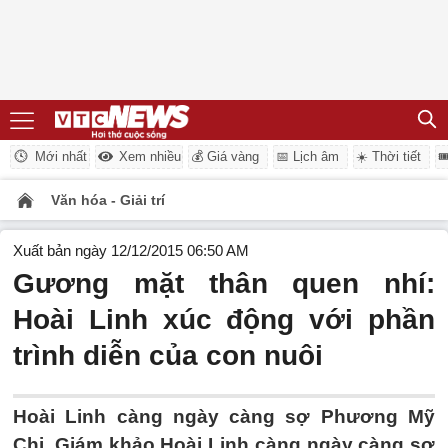
Mới nhất
Xem nhiều
💰 Giá vàng
📅 Lịch âm
☀️ Thời tiết

Văn hóa - Giải trí
Xuất bản ngày 12/12/2015 06:50 AM
Gương mặt thân quen nhí:
Hoài Linh xúc động với phần
trình diễn của con nuôi
Hoài Linh càng ngày càng sợ Phương Mỹ
Chi. Giám khảo Hoài Linh càng ngày càng sợ