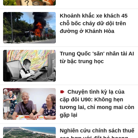
Khoảnh khắc xe khách 45
chỗ bốc cháy dữ dội trên
đường ở Khánh Hòa
Trung Quốc 'săn' nhân tài AI
từ bậc trung học
Chuyện tình kỳ lạ của
cặp đôi U90: Không hẹn
tương lai, chỉ mong mai còn
gặp lại
Nghiên cứu chính sách thuế