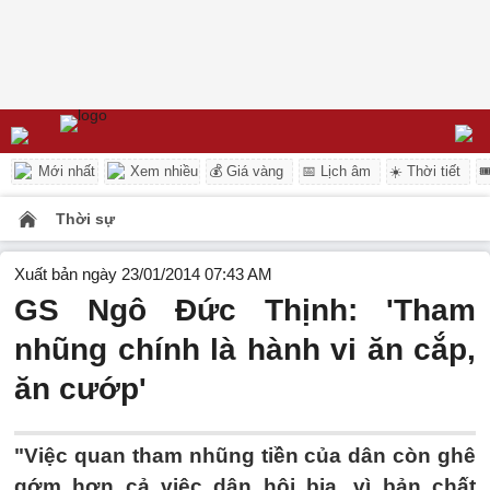
Mới nhất
Xem nhiều
💰 Giá vàng
📅 Lịch âm
☀️ Thời tiết

Thời sự
Xuất bản ngày 23/01/2014 07:43 AM
GS Ngô Đức Thịnh: 'Tham
nhũng chính là hành vi ăn cắp,
ăn cướp'
"Việc quan tham nhũng tiền của dân còn ghê
gớm hơn cả việc dân hôi bia, vì bản chất