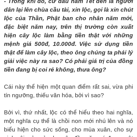
- Trong khi đó, cứ đầu năm Tết đến là người
dân lại lên chùa cầu tài, xin lộc, gọi là xin chút
lộc của Thần, Phật ban cho nhân năm mới,
đặc biệt năm nay, trên thị trường còn xuất
hiện cây lộc làm bằng tiền thật với những
mệnh giá 500đ, 10.000đ. Việc sử dụng tiền
thật để làm cây lộc, theo ông chúng ta phải lý
giải việc này ra sao? Có phải giá trị của đồng
tiền đang bị coi rẻ không, thưa ông?
Cái này thể hiện một quan điểm rất sai, vừa phi
tín ngưỡng, thiếu văn hóa, bởi vì sao?
Bởi vì, thứ nhất, lộc có thể hiểu theo hai nghĩa,
một nghĩa cụ thể là chồi non mới nhú lên và nó
biểu hiện cho sức sống, cho mùa xuân, cho sự