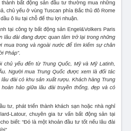
 thành bất động sản đầu tư thường mua những
uả, chủ yếu ở vùng Tuscan phía Bắc thủ đô Rome
dầu ô liu tại chỗ để thu lợi nhuận.
nh tại công ty bất động sản Engel&Volkers Paris
n lâu đài đang được quan tâm trở lại trong những
i mua trong và ngoài nước để tìm kiếm sự chân
ời Pháp”.
i chủ yếu đến từ Trung Quốc, Mỹ và Mỹ Latinh,
 Âu. Người mua Trung Quốc được xem là đối tác
g lâu đài có khu sản xuất rượu. Khách hàng Trung
hoàn hảo giữa lâu đài truyền thống, đẹp và có
đầu tư, phát triển thành khách sạn hoặc nhà nghỉ
ard-Latour, chuyên gia tư vấn bất động sản tại
ho biết: “Đó là một khoản đầu tư tốt nếu lâu đài
đời”.