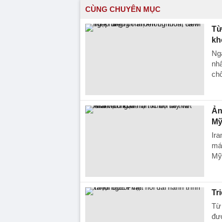
CÙNG CHUYÊN MỤC
Từ
kh
Nga
nhấ
ch
Ản
Mỹ
Ira
máy
Mỹ 
Tr
Từ 
đượ