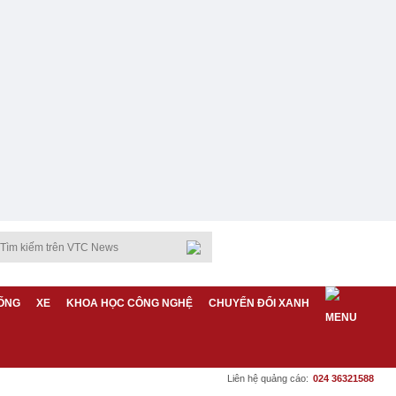
ỐNG
XE
KHOA HỌC CÔNG NGHỆ
CHUYỂN ĐỔI XANH
Liên hệ quảng cáo:
024 36321588