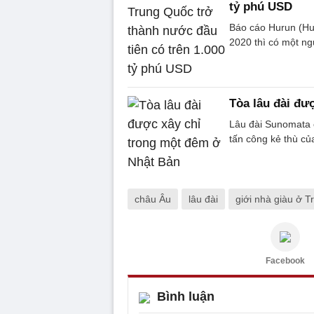
tỷ phú USD
Báo cáo Hurun (Hur
2020 thì có một ng
Tòa lâu đài đư
Lâu đài Sunomata 
tấn công kẻ thù c
châu Âu
lâu đài
giới nhà giàu ở 
Facebook
Bình luận