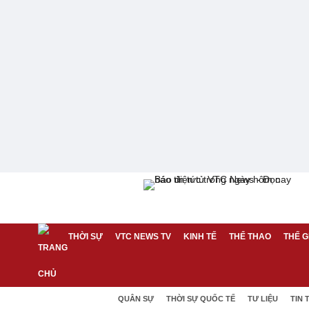
THỜI SỰ
VTC NEWS TV
KINH TẾ
THỂ THAO
THẾ G
QUÂN SỰ
THỜI SỰ QUỐC TẾ
TƯ LIỆU
TIN 