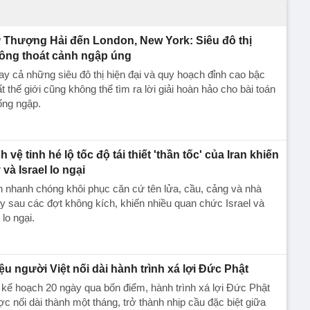
 Thượng Hải đến London, New York: Siêu đô thị
ông thoát cảnh ngập úng
y cả những siêu đô thị hiện đại và quy hoạch đỉnh cao bậc
t thế giới cũng không thể tìm ra lời giải hoàn hảo cho bài toán
ống ngập.
h vệ tinh hé lộ tốc độ tái thiết 'thần tốc' của Iran khiến
 và Israel lo ngại
n nhanh chóng khôi phục căn cứ tên lửa, cầu, cảng và nhà
 sau các đợt không kích, khiến nhiều quan chức Israel và
lo ngại.
iệu người Việt nối dài hành trình xá lợi Đức Phật
kế hoạch 20 ngày qua bốn điểm, hành trình xá lợi Đức Phật
c nối dài thành một tháng, trở thành nhịp cầu đặc biệt giữa