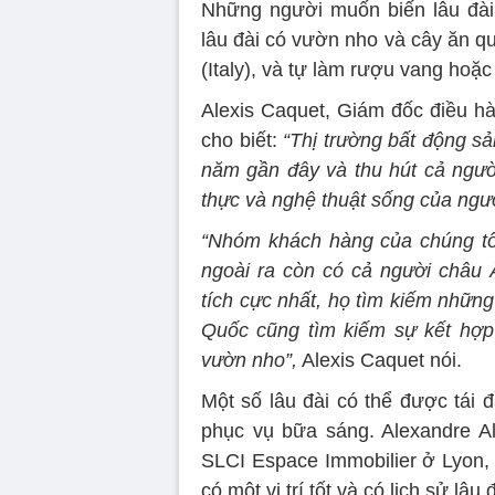
Những người muốn biến lâu đài
lâu đài có vườn nho và cây ăn q
(Italy), và tự làm rượu vang hoặc 
Alexis Caquet, Giám đốc điều hà
cho biết:
“Thị trường bất động sả
năm gần đây và thu hút cả ngườ
thực và nghệ thuật sống của ngư
“Nhóm khách hàng của chúng tô
ngoài ra còn có cả người châu
tích cực nhất, họ tìm kiếm nhữn
Quốc cũng tìm kiếm sự kết hợp 
vườn nho”,
Alexis Caquet nói.
Một số lâu đài có thể được tái 
phục vụ bữa sáng. Alexandre All
SLCI Espace Immobilier ở Lyon, c
có một vị trí tốt và có lịch sử lâu 