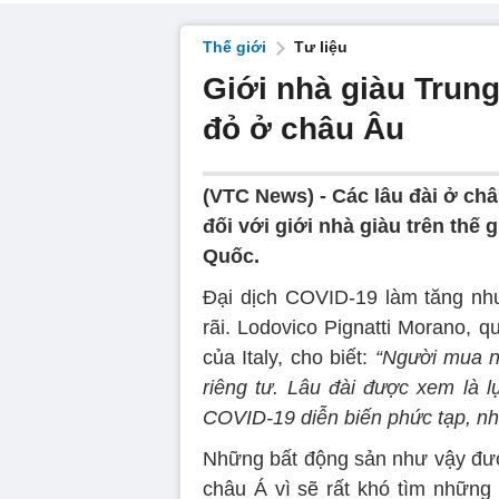
Thế giới
Tư liệu
Giới nhà giàu Trung
đỏ ở châu Âu
(VTC News) -
Các lâu đài ở ch
đối với giới nhà giàu trên thế
Quốc.
Đại dịch COVID-19 làm tăng nhu
rãi. Lodovico Pignatti Morano, q
của Italy, cho biết:
“Người mua n
riêng tư. Lâu đài được xem là l
COVID-19 diễn biến phức tạp, nh
Những bất động sản như vậy đượ
châu Á vì sẽ rất khó tìm những 