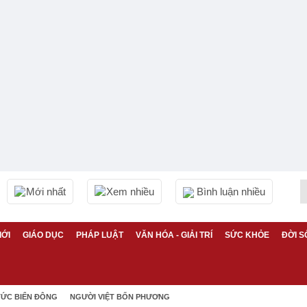
Mới nhất
Xem nhiều
Bình luận nhiều
IỚI
GIÁO DỤC
PHÁP LUẬT
VĂN HÓA - GIẢI TRÍ
SỨC KHỎE
ĐỜI S
TỨC BIỂN ĐÔNG
NGƯỜI VIỆT BỐN PHƯƠNG