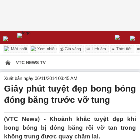
Mới nhất
Xem nhiều
💰 Giá vàng
📅 Lịch âm
☀️ Thời tiết

VTC NEWS TV
Xuất bản ngày 06/11/2014 03:45 AM
Giây phút tuyệt đẹp bong bóng
đóng băng trước vỡ tung
(VTC News) - Khoảnh khắc tuyệt đẹp khi
bong bóng bị đóng băng rồi vỡ tan trong
không trung được quay chậm lại.