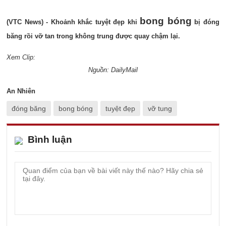
bong bóng
(VTC News) - Khoảnh khắc tuyệt đẹp khi
bị đóng
băng rồi vỡ tan trong không trung được quay chậm lại.
Xem Clip:
Nguồn: DailyMail
An Nhiên
đóng băng
bong bóng
tuyệt đẹp
vỡ tung
Bình luận