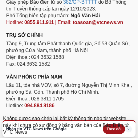
Giấy phép Báo điện tử số
382/GP-BTTTT
do Bộ Thông
tin Truyền thông cấp lại ngày 12/10/2023.
Phó Tổng biên tập phụ trách:
Ngô Văn Hải
Hotline:
0855.911.911
| Email:
toasoan@vtcnews.vn
TRỤ SỞ CHÍNH
Tầng 9, Trung tâm Phát thanh Quốc gia, Số 58 Quán Sứ,
phường Cửa Nam, thành phố Hà Nội
Điện thoại: 024.3632 1588
Fax: 024.3632 1582
VĂN PHÒNG PHÍA NAM
Lầu 11, tòa nhà VOV, số 7, đường Nguyễn Thị Minh Khai,
phường Sài Gòn, Thành phố Hồ Chí Minh.
Điện thoại: 028.3811 1705
Hotline:
094.884.8186
Không được sao chép lại bất kỳ thông tin nào từ website
này khi chưa có sự đồng ý bằng văn bản của Báo Điện tử
Nhận tin VTC News trên Google
×
Theo dõi
VTC News