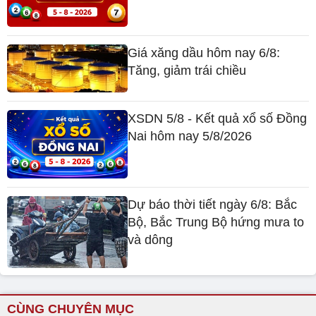
Giá xăng dầu hôm nay 6/8:
Tăng, giảm trái chiều
XSDN 5/8 - Kết quả xổ số Đồng
Nai hôm nay 5/8/2026
Dự báo thời tiết ngày 6/8: Bắc
Bộ, Bắc Trung Bộ hứng mưa to
và dông
CÙNG CHUYÊN MỤC