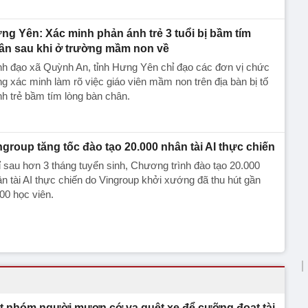
ng Yên: Xác minh phản ánh trẻ 3 tuổi bị bầm tím
ân sau khi ở trường mầm non về
h đạo xã Quỳnh An, tỉnh Hưng Yên chỉ đạo các đơn vị chức
g xác minh làm rõ việc giáo viên mầm non trên địa bàn bị tố
h trẻ bầm tím lòng bàn chân.
ngroup tăng tốc đào tạo 20.000 nhân tài AI thực chiến
 sau hơn 3 tháng tuyển sinh, Chương trình đào tạo 20.000
n tài AI thực chiến do Vingroup khởi xướng đã thu hút gần
00 học viên.
t nhóm người mượn cớ va quệt xe để cưỡng đoạt tài