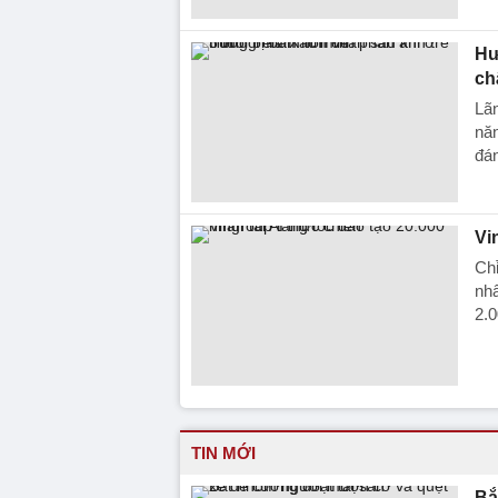
Hư
ch
Lãn
năn
đán
Vi
Chỉ
nhâ
2.0
TIN MỚI
Bắ