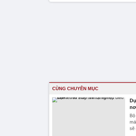
CÙNG CHUYÊN MỤC
Dự
nơ
Bộ 
máy
sẽ 