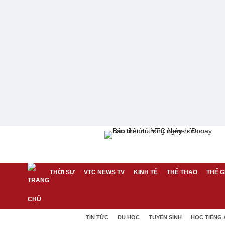
THỜI SỰ
VTC NEWS TV
KINH TẾ
THỂ THAO
THẾ G
TIN TỨC
DU HỌC
TUYỂN SINH
HỌC TIẾNG