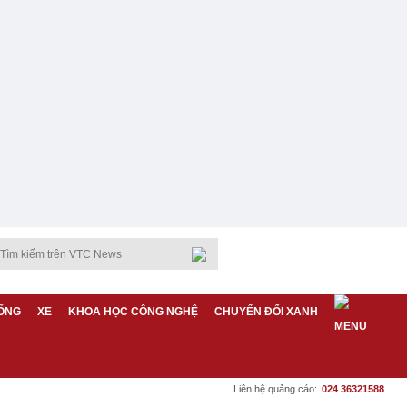
ỐNG
XE
KHOA HỌC CÔNG NGHỆ
CHUYỂN ĐỔI XANH
Liên hệ quảng cáo:
024 36321588