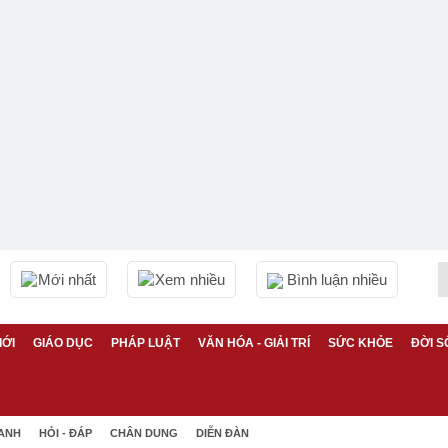
Mới nhất
Xem nhiều
Bình luận nhiều
IỚI
GIÁO DỤC
PHÁP LUẬT
VĂN HÓA - GIẢI TRÍ
SỨC KHỎE
ĐỜI S
 ANH
HỎI - ĐÁP
CHÂN DUNG
DIỄN ĐÀN